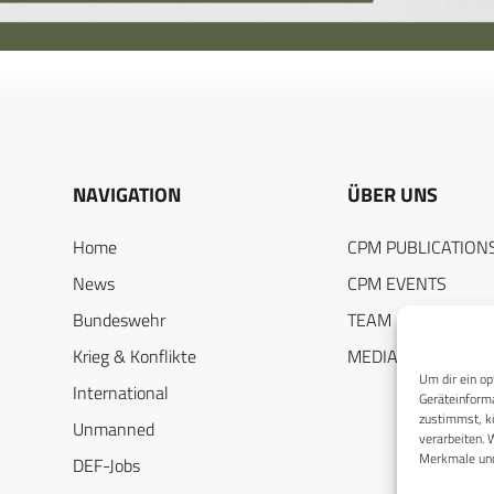
NAVIGATION
ÜBER UNS
Home
CPM PUBLICATION
News
CPM EVENTS
Bundeswehr
TEAM
Krieg & Konflikte
MEDIADATEN
Um dir ein op
International
Geräteinforma
zustimmst, kö
Unmanned
verarbeiten. 
Merkmale und
DEF-Jobs