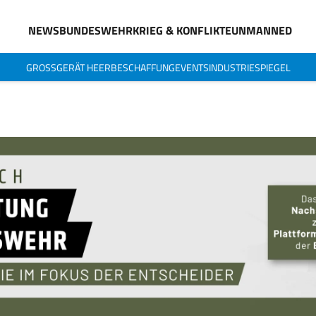
NEWS
BUNDESWEHR
KRIEG & KONFLIKTE
UNMANNED
GROSSGERÄT HEER
BESCHAFFUNG
EVENTS
INDUSTRIESPIEGEL