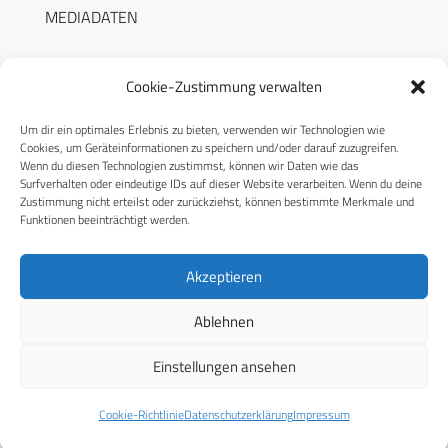
MEDIADATEN
Cookie-Zustimmung verwalten
Um dir ein optimales Erlebnis zu bieten, verwenden wir Technologien wie
RECHTLICHES
Cookies, um Geräteinformationen zu speichern und/oder darauf zuzugreifen.
Wenn du diesen Technologien zustimmst, können wir Daten wie das
Surfverhalten oder eindeutige IDs auf dieser Website verarbeiten. Wenn du deine
Datenschutzerklärung
Zustimmung nicht erteilst oder zurückziehst, können bestimmte Merkmale und
Funktionen beeinträchtigt werden.
Cookie-Richtlinie (EU)
AGB
Akzeptieren
Compliance
Ablehnen
Impressum
Einstellungen ansehen
© 2026 CPM GmbH – Alle Rechte vorbehalten
Cookie-Richtlinie
Datenschutzerklärung
Impressum