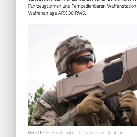
Fahrzeugtürmen und Fernbedienbaren Waffenstatione
Waffenanlage ARX 30 RWS.
Nerod RF im Einsatz bei der französischen Infanterie.