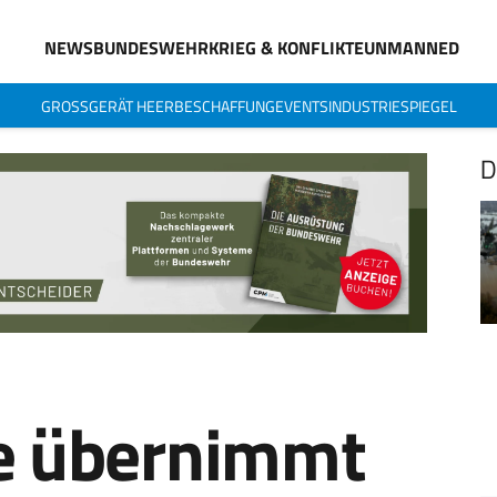
NEWS
BUNDESWEHR
KRIEG & KONFLIKTE
UNMANNED
GROSSGERÄT HEER
BESCHAFFUNG
EVENTS
INDUSTRIESPIEGEL
D
e übernimmt