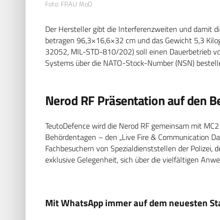
Foto: FRAU MoD
Der Hersteller gibt die Interferenzweiten und damit d
betragen 96,3×16,6×32 cm und das Gewicht 5,3 Kilog
32052, MIL-STD-810/202) soll einen Dauerbetrieb v
Systems über die NATO-Stock-Number (NSN) bestell
Nerod RF Präsentation auf den 
TeutoDefence wird die Nerod RF gemeinsam mit MC2 
Behördentagen – den „Live Fire & Communication Day
Fachbesuchern von Spezialdienststellen der Polizei,
exklusive Gelegenheit, sich über die vielfältigen An
Mit WhatsApp immer auf dem neuesten Sta