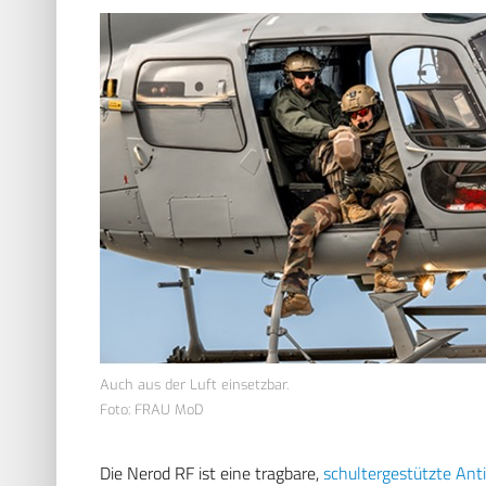
Auch aus der Luft einsetzbar.
Foto: FRAU MoD
Die Nerod RF ist eine tragbare,
schultergestützte An