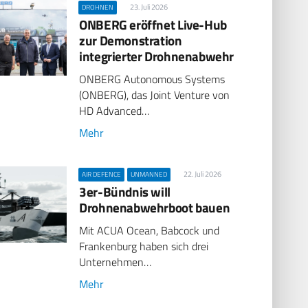
23. Juli 2026
DROHNEN
ONBERG eröffnet Live-Hub
zur Demonstration
integrierter Drohnenabwehr
ONBERG Autonomous Systems
(ONBERG), das Joint Venture von
HD Advanced…
Mehr
22. Juli 2026
AIR DEFENCE
UNMANNED
3er-Bündnis will
Drohnenabwehrboot bauen
Mit ACUA Ocean, Babcock und
Frankenburg haben sich drei
Unternehmen…
Mehr