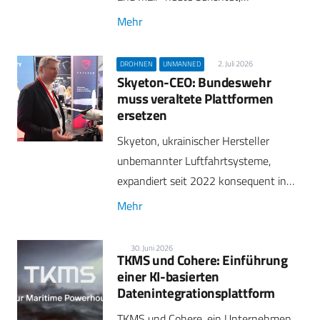
Mehr
2. Juli 2026
DROHNEN
UNMANNED
Skyeton-CEO: Bundeswehr
muss veraltete Plattformen
ersetzen
Skyeton, ukrainischer Hersteller
unbemannter Luftfahrtsysteme,
expandiert seit 2022 konsequent in…
Mehr
30. Juni 2026
TKMS und Cohere: Einführung
einer KI-basierten
Datenintegrationsplattform
TKMS und Cohere, ein Unternehmen