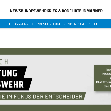
NEWS
BUNDESWEHR
KRIEG & KONFLIKTE
UNMANNED
GROSSGERÄT HEER
BESCHAFFUNG
EVENTS
INDUSTRIESPIEGEL