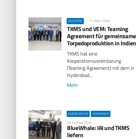
11. März 2026
INDUSTRIE
TKMS und VEM: Teaming
Agreement für gemeinsame
Torpedoproduktion in Indien
TKMS hat eine
Kooperationsvereinbarung
(Teaming Agreement) mit dem in
Hyderabad…
Mehr
BUNDESWEHR
UNMANNED
25. Februar 2026
BlueWhale: IAI und TKMS
liefern