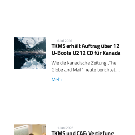
6. Juli 2026
TKMS erhält Auftrag über 12
U-Boote U212 CD für Kanada
Wie die kanadische Zeitung „The
Globe and Mail“ heute berichtet,…
Mehr
1. Juni 2026
TKMS und CAE: Vertiefung