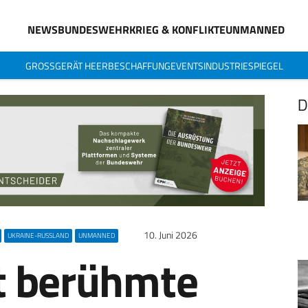
NEWS
BUNDESWEHR
KRIEG & KONFLIKTE
UNMANNED
GROSSGERÄT HEER
BESCHAFFUNG
EVENTS
INDUSTRIESPIEGEL
D
10. Juni 2026
UKRAINE-RUSSLAND
UNMANNED
gt berühmte