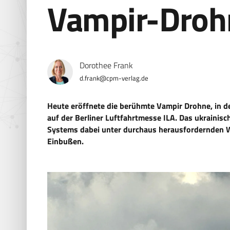
Vampir-Drohn
Dorothee Frank
d.frank@cpm-verlag.de
Heute eröffnete die berühmte Vampir Drohne, in de
auf der Berliner Luftfahrtmesse ILA. Das ukrainis
Systems dabei unter durchaus herausfordernden
Einbußen.