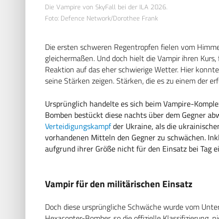
Die Vampire von SkyFall bei der ILA 2026.
Foto: Defence Network/Dorothee Frank
Die ersten schweren Regentropfen fielen vom Himme
gleichermaßen. Und doch hielt die Vampir ihren Kurs, 
Reaktion auf das eher schwierige Wetter. Hier konn
seine Stärken zeigen. Stärken, die es zu einem der e
Ursprünglich handelte es sich beim Vampire-Komple
Bomben bestückt diese nachts über dem Gegner abwa
Verteidigungskampf
der Ukraine, als die ukrainische
vorhandenen Mitteln den Gegner zu schwächen. Inkl
aufgrund ihrer Größe nicht für den Einsatz bei Tag e
Vampir für den militärischen Einsatz
Doch diese ursprüngliche Schwäche wurde vom Unter
Hexacopter-Bomber, so die offizielle Klassifizierung, n