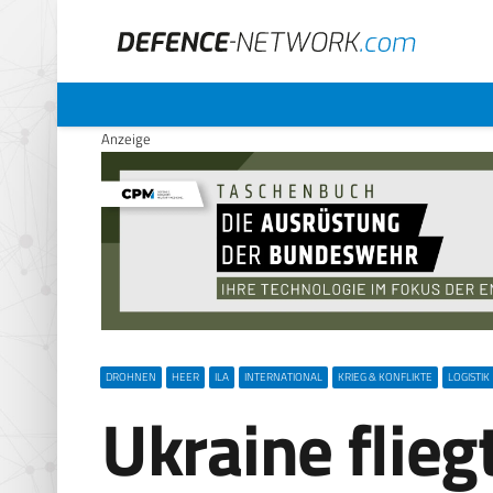
Anzeige
DROHNEN
HEER
ILA
INTERNATIONAL
KRIEG & KONFLIKTE
LOGISTIK
Ukraine flie