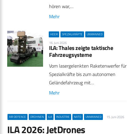
hören war,…
Mehr
HEER
SPEZIALKRÄFTE
UNMANNED
16. Juni 2026
ILA: Thales zeigte taktische
Fahrzeugsysteme
Vom lasergelenkten Raketenwerfer für
Spezialkräfte bis zum autonomen
Geländefahrzeug mit…
Mehr
15. Juni 2026
AIR DEFENCE
DROHNEN
ILA
INDUSTRIE
NATO
UNMANNED
ILA 2026: JetDrones