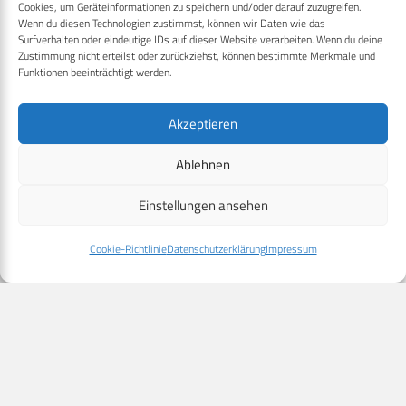
Luftlandefahrzeug CARACAL am
Cookies, um Geräteinformationen zu speichern und/oder darauf zuzugreifen.
Wenn du diesen Technologien zustimmst, können wir Daten wie das
Stand auf der ILA…
Surfverhalten oder eindeutige IDs auf dieser Website verarbeiten. Wenn du deine
Zustimmung nicht erteilst oder zurückziehst, können bestimmte Merkmale und
Mehr
Funktionen beeinträchtigt werden.
Akzeptieren
11. Juni 2026
AIR DEFENCE
UNMANNED
ILA: Quantum Systems zeigt
Drohnenjäger PULSE P19
Ablehnen
Auf der ILA in Berlin hat Quantum
Einstellungen ansehen
Systems gestern ein…
Cookie-Richtlinie
Datenschutzerklärung
Impressum
Mehr
11. Juni 2026
DROHNEN
UNMANNED
ILA: INTEC und Skyeton vertiefen
Zusammenarbeit
Die INTEC Industrie-Technik GmbH und