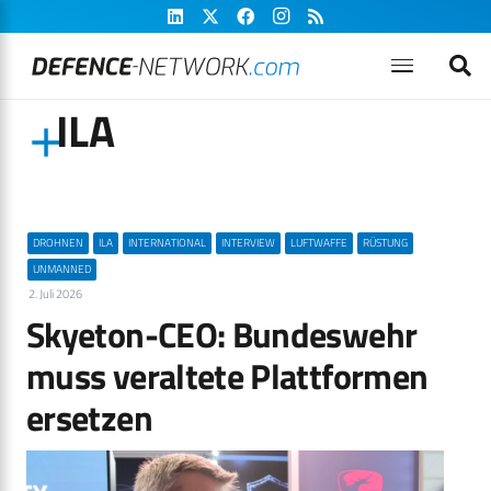
ILA
DROHNEN
ILA
INTERNATIONAL
INTERVIEW
LUFTWAFFE
RÜSTUNG
UNMANNED
2. Juli 2026
Skyeton-CEO: Bundeswehr
muss veraltete Plattformen
ersetzen