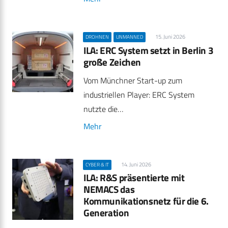
15. Juni 2026
DROHNEN
UNMANNED
ILA: ERC System setzt in Berlin 3
große Zeichen
Vom Münchner Start-up zum
industriellen Player: ERC System
nutzte die…
Mehr
14. Juni 2026
CYBER & IT
ILA: R&S präsentierte mit
NEMACS das
Kommunikationsnetz für die 6.
Generation