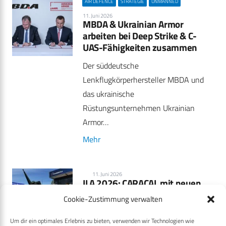
AIR DEFENCE
STRATEGIE
UNMANNED
11. Juni 2026
MBDA & Ukrainian Armor
arbeiten bei Deep Strike & C-
UAS-Fähigkeiten zusammen
Der süddeutsche
Lenkflugkörperhersteller MBDA und
das ukrainische
Rüstungsunternehmen Ukrainian
Armor…
Mehr
11. Juni 2026
ILA 2026: CARACAL mit neuen
Optionen
Cookie-Zustimmung verwalten
Rheinmetall zeigt das
Um dir ein optimales Erlebnis zu bieten, verwenden wir Technologien wie