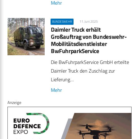
Mehr
11. Juni 2025
BUNDESWEHR
Daimler Truck erhält
Großauftrag von Bundeswehr-
Mobilitätsdienstleister
BwFuhrparkService
Die BwFuhrparkService GmbH erteilte
Daimler Truck den Zuschlag zur
Lieferung…
Mehr
Anzeige