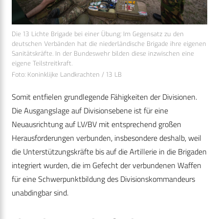
Die 13 Lichte Brigade bei einer Übung: Im Gegensatz zu den
deutschen Verbänden hat die niederländische Brigade ihre eigenen
Sanitätskräfte. In der Bundeswehr bilden diese inzwischen eine
eigene Teilstreitkraft.
Foto: Koninklijke Landkrachten / 13 LB
Somit entfielen grundlegende Fähigkeiten der Divisionen.
Die Ausgangslage auf Divisionsebene ist für eine
Neuausrichtung auf LV/BV mit entsprechend großen
Herausforderungen verbunden, insbesondere deshalb, weil
die Unterstützungskräfte bis auf die Artillerie in die Brigaden
integriert wurden, die im Gefecht der verbundenen Waffen
für eine Schwerpunktbildung des Divisionskommandeurs
unabdingbar sind.