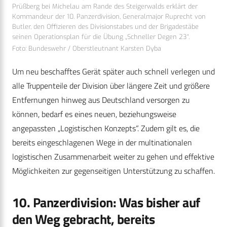
Prüßberg bei Michelau am Rande des Steigerwalds erklärt der
Kommandeur der 10. Panzerdivision, Generalmajor Ruprecht von
Butler, den Offizieren des Divisionstabes und der Brigadestäbe
seinen Operationsplan für die Übung „Schneller Degen 23“.
Foto: Bundeswehr / Oberstleutnant Karsten Dyba
Um neu beschafftes Gerät später auch schnell verlegen und
alle Truppenteile der Division über längere Zeit und größere
Entfernungen hinweg aus Deutschland versorgen zu
können, bedarf es eines neuen, beziehungsweise
angepassten „Logistischen Konzepts“. Zudem gilt es, die
bereits eingeschlagenen Wege in der multinationalen
logistischen Zusammenarbeit weiter zu gehen und effektive
Möglichkeiten zur gegenseitigen Unterstützung zu schaffen.
10. Panzerdivision: Was bisher auf
den Weg gebracht, bereits