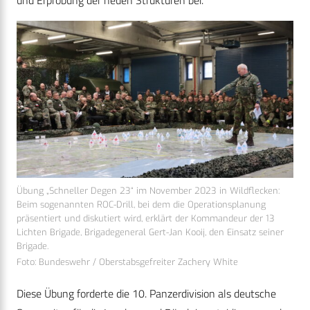
Übung „Schneller Degen 23“ im November 2023 in Wildflecken:
Beim sogenannten ROC-Drill, bei dem die Operationsplanung
präsentiert und diskutiert wird, erklärt der Kommandeur der 13
Lichten Brigade, Brigadegeneral Gert-Jan Kooij, den Einsatz seiner
Brigade.
Foto: Bundeswehr / Oberstabsgefreiter Zachery White
Diese Übung forderte die 10. Panzerdivision als deutsche