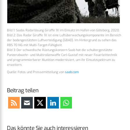
Bild 1: Saabs Radarlösung Giraffe 1X im Einsatz im Hafen von Göteborg, 2020.
Bild 2: Das Radar Giraffe 1X ist eine Luftüberwachungskomponente im Bereich
der bodengestützten Luftverteidigung (GBAD). Im Hintergrund zu sehen das
RBS 70 NG mit Multi-Target-Fähigkeit.
Bild 3: Der schwedische Rüstungskonzern Saab hat die schultergestützte
Panzerabwehr- und Multirollenwaffe Carl-Gustaf mit neuer Feuerleittechnik
und programmierbarer Munition modernisiert, um ihr Einsatzspektrum zu
erweitern.
Quelle: Fotos und Pressemitteilung von
saab.com
Beitrag teilen
Das könnte Sie auch interessieren