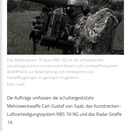
Das Robotsystem 70 (kurz RBS 70) ist ein schwedisches
schultergestütztes Kurzstrecken-Boden-Luft-Lenkwaffensystem
(MANPADS) zur Bekämpfung von Helikoptern und
Kampfflugzeugen in geringen Flughöhen.
Foto: Saab
Die Aufträge umfassen die schultergestützte
Mehrzweckwaffe Carl-Gustaf von Saab, das Kurzstrecken-
Luftverteidigungssystem RBS 70 NG und das Radar Giraffe
1X.