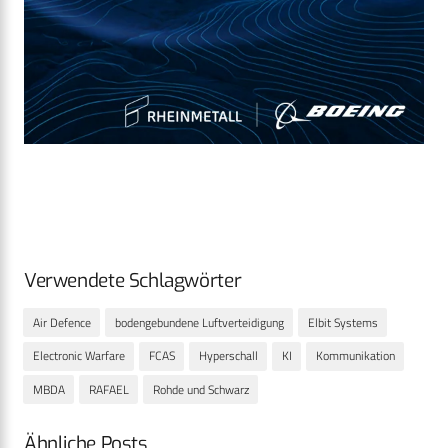
Verwendete Schlagwörter
Air Defence
bodengebundene Luftverteidigung
Elbit Systems
Electronic Warfare
FCAS
Hyperschall
KI
Kommunikation
MBDA
RAFAEL
Rohde und Schwarz
Ähnliche Posts