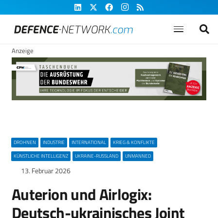
Anzeige
DROHNEN
INDUSTRIE
INTERNATIONAL
KRIEG & KONFLIKTE
KÜNSTLICHE INTELLIGENZ
UKRAINE-RUSSLAND
UNMANNED
13. Februar 2026
Auterion und Airlogix:
Deutsch-ukrainisches Joint