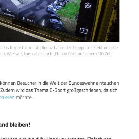
das KIkünstliche Intelligenz-Labor der Truppe für Elektronische
. Wer will, kann aber auch „Flappy Bird“ auf einem 110-Zoll-
 können Besucher in die Welt der Bundeswehr eintauchen
t. Zudem wird das Thema E-Sport großgeschrieben, da sich
ionieren
möchte.
nd bleiben!