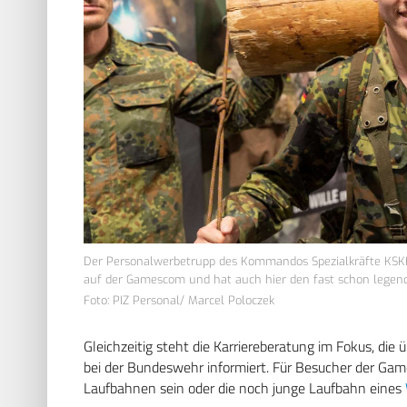
Der Personalwerbetrupp des Kommandos Spezialkräfte KSK
auf der Gamescom und hat auch hier den fast schon leg
Foto: PIZ Personal/ Marcel Poloczek
Gleichzeitig steht die Karriereberatung im Fokus, die
bei der Bundeswehr informiert. Für Besucher der Ga
Laufbahnen sein oder die noch junge Laufbahn eines