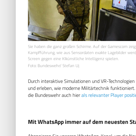
Sie haben die ganz großen Schirme. Auf der Gamescom zeigt 
Kampfführung, wie aus Sensordaten exakte Lagebilder werden
Screen gegen eine KIkünstliche Intelligenz spielen.
Foto: Bundeswehr/ Stefan Uj
Durch interaktive Simulationen und VR-Technologien
und erleben, wie moderne Militärtechnik funktionier
die Bundeswehr auch hier
als relevanter Player posit
Mit WhatsApp immer auf dem neuesten Sta