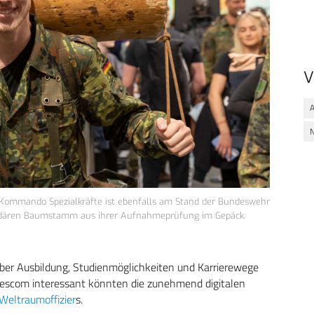
V
A
Kommando Spezialkräfte ist ebenfalls am Stand der Bundeswehr
endären Baumstamm aus ihrer Aufnahmeprüfung im Gepäck.
 über Ausbildung, Studienmöglichkeiten und Karrierewege
mescom interessant könnten die zunehmend digitalen
Weltraumoffizier
s.