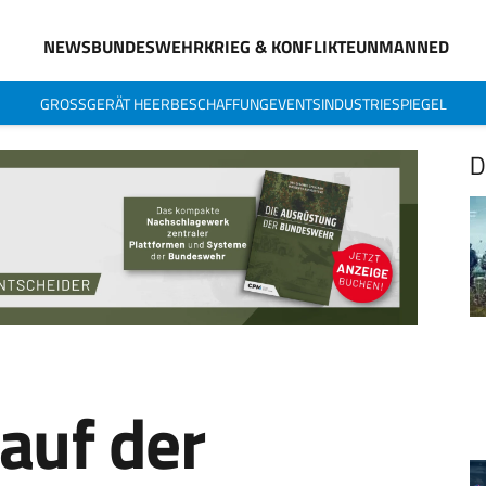
NEWS
BUNDESWEHR
KRIEG & KONFLIKTE
UNMANNED
GROSSGERÄT HEER
BESCHAFFUNG
EVENTS
INDUSTRIESPIEGEL
D
auf der