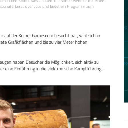
com in den Kölner Messehallen. Die Bundeswehr ist mit einem
Exponate, berät über Jobs und bietet ein Programm zum
 auf der Kölner Gamescom besucht hat, wird sich in
ete Grafikflächen und bis zu vier Meter hohen
eugen haben Besucher die Möglichkeit, sich aktiv zu
er eine Einführung in die elektronische Kampfführung –