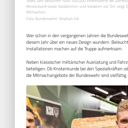
Jedes Jahr besuchen rund 300.000 Interessierte die Games
Messestand sowie Soldatinnen und Soldaten vor Ort, zeigt 
Mitmachen.
Foto: Bundeswehr/ Stephan Ink
Wer schon in den vergangenen Jahren die Bundeswehr
diesem Jahr über ein neues Design wundern. Beleucht
Installationen machen auf die Truppe aufmerksam.
Neben klassischer militärischer Ausrüstung und Fahrz
beteiligen: Ob Knotenkunde bei den Spezialkräften od
die Mitmachangebote der Bundeswehr sind vielfältig.