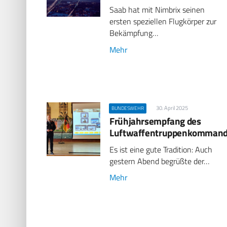
Saab hat mit Nimbrix seinen
ersten speziellen Flugkörper zur
Bekämpfung…
Mehr
30. April 2025
BUNDESWEHR
Frühjahrsempfang des
Luftwaffentruppenkomman
Es ist eine gute Tradition: Auch
gestern Abend begrüßte der…
Mehr