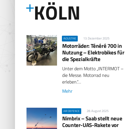
KÖLN
13. Dezember 2025
INDUSTRIE
Motorräder: Ténéré 700 in
Nutzung – Elektrobikes für
die Spezialkräfte
Unter dem Motto „INTERMOT –
die Messe. Motorrad neu
erleben.“…
Mehr
28. August 2025
AIR DEFENCE
Nimbrix – Saab stellt neue
Counter-UAS-Rakete vor