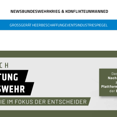
NEWS
BUNDESWEHR
KRIEG & KONFLIKTE
UNMANNED
GROSSGERÄT HEER
BESCHAFFUNG
EVENTS
INDUSTRIESPIEGEL