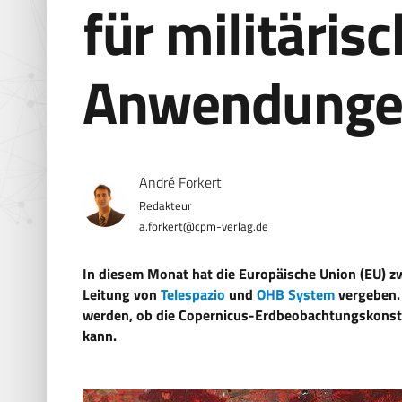
für militäris
Anwendung
André Forkert
a.forkert@cpm-verlag.de
In diesem Monat hat die Europäische Union (EU) zw
Leitung von
Telespazio
und
OHB System
vergeben. 
werden, ob die Copernicus-Erdbeobachtungskonste
kann.