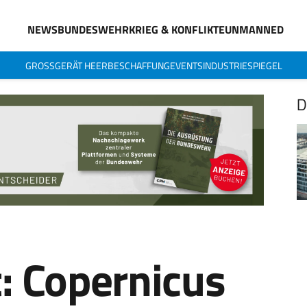
NEWS
BUNDESWEHR
KRIEG & KONFLIKTE
UNMANNED
GROSSGERÄT HEER
BESCHAFFUNG
EVENTS
INDUSTRIESPIEGEL
D
: Copernicus