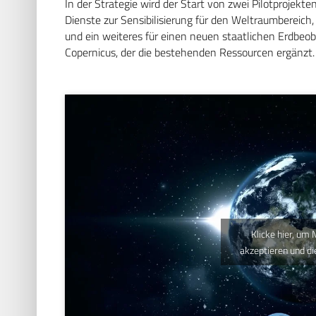
In der Strategie wird der Start von zwei Pilotprojekte
Dienste zur Sensibilisierung für den Weltraumbereich,
und ein weiteres für einen neuen staatlichen Erdbeob
Copernicus, der die bestehenden Ressourcen ergänzt.
Klicke hier, um
akzeptieren und di