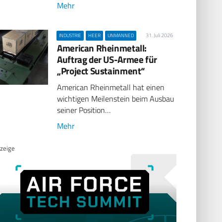
Mehr
31. Juli 2026
INDUSTRIE
HEER
UNMANNED
American Rheinmetall:
Auftrag der US-Armee für
„Project Sustainment“
American Rheinmetall hat einen
wichtigen Meilenstein beim Ausbau
seiner Position…
Mehr
zeige