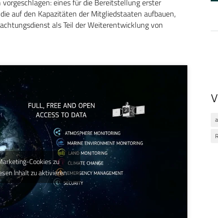
n vorgeschlagen: eines für die Bereitstellung erster
 die auf den Kapazitäten der Mitgliedstaaten aufbauen,
achtungsdienst als Teil der Weiterentwicklung von
V
R
 Marketing-Cookies zu
esen Inhalt zu aktivieren