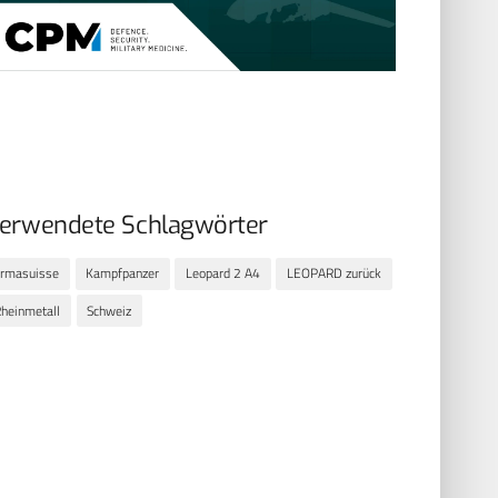
erwendete Schlagwörter
armasuisse
Kampfpanzer
Leopard 2 A4
LEOPARD zurück
heinmetall
Schweiz