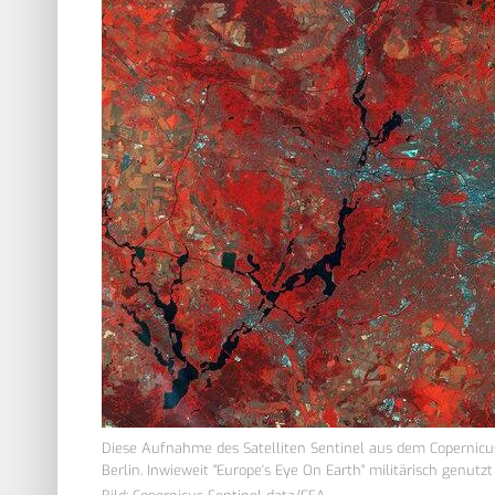
Diese Aufnahme des Satelliten Sentinel aus dem Copernic
Berlin. Inwieweit "Europe's Eye On Earth" militärisch genutz