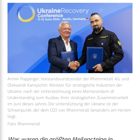
Armin Papperger, Vorstandsvorsitzender der Rheinmetall AG, und
Oleksandr Kamyschin, Minister für strategische Industrien der
Ukraine, nach der Unterzeichnung eines Memorandum of
Understanding zum Ausbau ihrer strategischen Zusammenarbeit
im Juni dieses Jahres. Die Unterstützung der Ukraine ist der
Schwerpunkt, der dem CEO von Rheinmetall besonders am Herzen
liegt.
Foto: Rheinmetall
Was waren die größten Meilensteine in