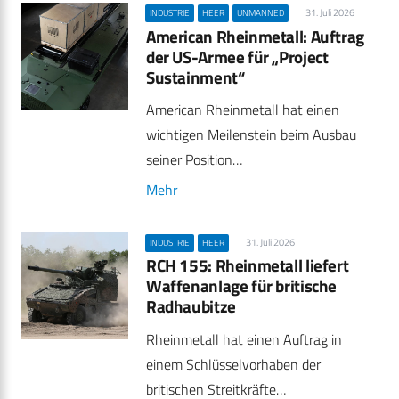
31. Juli 2026
INDUSTRIE
HEER
UNMANNED
American Rheinmetall: Auftrag
der US-Armee für „Project
Sustainment“
American Rheinmetall hat einen
wichtigen Meilenstein beim Ausbau
seiner Position…
Mehr
31. Juli 2026
INDUSTRIE
HEER
RCH 155: Rheinmetall liefert
Waffenanlage für britische
Radhaubitze
Rheinmetall hat einen Auftrag in
einem Schlüsselvorhaben der
britischen Streitkräfte…