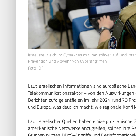
Israel stellt sich im Cyberkrieg mit Iran stärker auf und in
Prävention und Abwehr von Cyberangriffen.
Foto: IDF
Laut israelischen Informationen sind europäische Lä
Telekommunikationssektor – von den Auswirkungen de
Berichten zufolge entfielen im Jahr 2024 rund 78 Pr
und Europa, was deutlich macht, wie regionale Konfli
Laut israelischer Quellen haben einige pro-iranische
amerikanische Netzwerke anzugreifen, sollten ihre Re
Gruppen nutzen DDoS-Angriffe und Desinformations