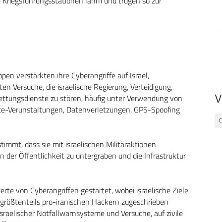
 Kriegsführungsstationen lahm und trugen so zur
en verstärkten ihre Cyberangriffe auf Israel,
en Versuche, die israelische Regierung, Verteidigung,
V
ttungsdienste zu stören, häufig unter Verwendung von
site-Verunstaltungen, Datenverletzungen, GPS-Spoofing
C
timmt, dass sie mit israelischen Militäraktionen
 der Öffentlichkeit zu untergraben und die Infrastruktur
rte von Cyberangriffen gestartet, wobei israelische Ziele
ie größtenteils pro-iranischen Hackern zugeschrieben
sraelischer Notfallwarnsysteme und Versuche, auf zivile