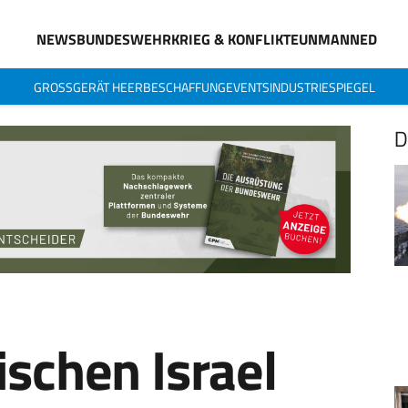
NEWS
BUNDESWEHR
KRIEG & KONFLIKTE
UNMANNED
GROSSGERÄT HEER
BESCHAFFUNG
EVENTS
INDUSTRIESPIEGEL
D
schen Israel