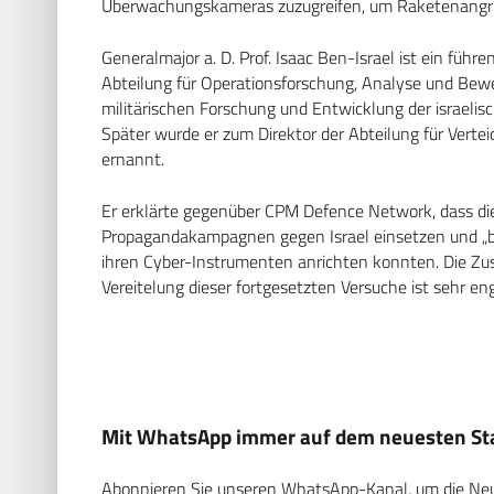
Überwachungskameras zuzugreifen, um Raketenangrif
Generalmajor a. D. Prof. Isaac Ben-Israel ist ein führen
Abteilung für Operationsforschung, Analyse und Bewer
militärischen Forschung und Entwicklung der israelis
Später wurde er zum Direktor der Abteilung für Vert
ernannt.
Er erklärte gegenüber CPM Defence Network, dass die
Propagandakampagnen gegen Israel einsetzen und „bi
ihren Cyber-Instrumenten anrichten konnten. Die Zu
Vereitelung dieser fortgesetzten Versuche ist sehr eng
Mit WhatsApp immer auf dem neuesten Sta
Abonnieren Sie unseren WhatsApp-Kanal, um die Neuig