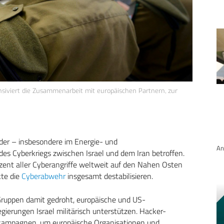
tensiviert die Zusammenarbeit mit europäischen Partnern, zur
nder – insbesondere im Energie- und
An
s Cyberkriegs zwischen Israel und dem Iran betroffen.
ozent aller Cyberangriffe weltweit auf den Nahen Osten
kte die
Cyberabwehr
insgesamt destabilisieren.
 Gruppen damit gedroht, europäische und US-
gierungen Israel militärisch unterstützen. Hacker-
kampagnen, um europäische Organisationen und