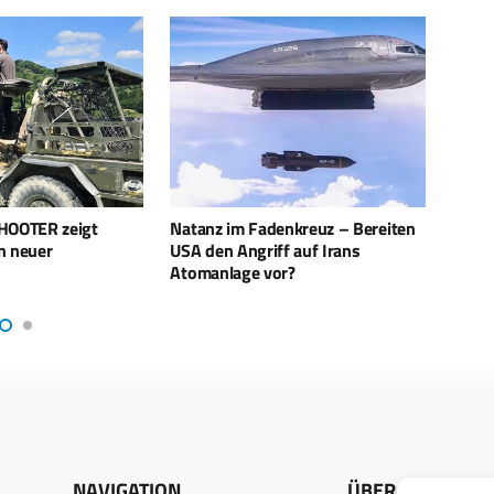
nkreuz – Bereiten
Israel setzt Lehren aus dem Iran-
US-Sc
f auf Irans
Krieg um
über
r?
NAVIGATION
ÜBER UNS