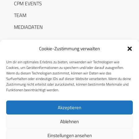
CPM EVENTS
TEAM
MEDIADATEN
Cookie-Zustimmung verwalten
Um dir ein optimales Erlebnis zu bieten, verwenden wir Technologien wie
RECHTLICHES
Cookies, um Geräteinformationen zu speichern und/oder darauf zuzugreifen.
Wenn du diesen Technologien zustimmst, können wir Daten wie das
Surfverhalten oder eindeutige IDs auf dieser Website verarbeiten. Wenn du deine
Datenschutzerklärung
Zustimmung nicht erteilst oder zurückziehst, können bestimmte Merkmale und
Funktionen beeinträchtigt werden.
Cookie-Richtlinie (EU)
AGB
Akzeptieren
Compliance
Ablehnen
Impressum
Einstellungen ansehen