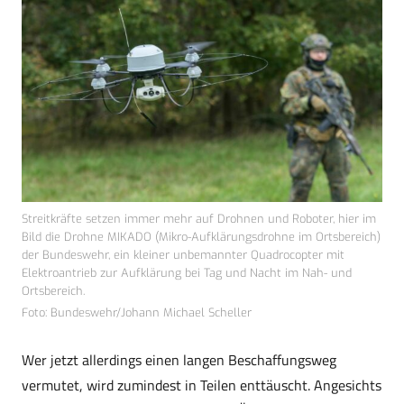
Streitkräfte setzen immer mehr auf Drohnen und Roboter, hier im
Bild die Drohne MIKADO (Mikro-Aufklärungsdrohne im Ortsbereich)
der Bundeswehr, ein kleiner unbemannter Quadrocopter mit
Elektroantrieb zur Aufklärung bei Tag und Nacht im Nah- und
Ortsbereich.
Foto: Bundeswehr/Johann Michael Scheller
Wer jetzt allerdings einen langen Beschaffungsweg
vermutet, wird zumindest in Teilen enttäuscht. Angesichts