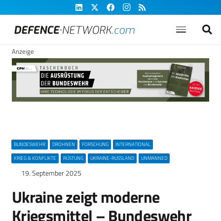
Anzeige
BUNDESWEHR
DROHNEN
FORSCHUNG
INTERNATIONAL
KRIEG & KONFLIKTE
RÜSTUNG
UKRAINE-RUSSLAND
UNMANNED
19. September 2025
Ukraine zeigt moderne
Kriegsmittel – Bundeswehr