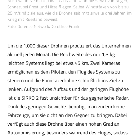
Auch wenn sie nicht danach aussieht, kann die SIRKO 2 in Regen,
Schnee, bei Frost und Hitze fliegen. Selbst Windstärken von bis zu
25 m/s hält sie aus, wie die Drohne seit mittlerweile drei Jahren im
Krieg mit Russland beweist.
Foto: Defence Network/Dorothee Frank
Um die 1.000 dieser Drohnen produziert das Unternehmen
aktuell jeden Monat. Die Reichweite des nur 1,3 kg
leichten Systems liegt bei etwa 45 km. Zwei Kameras
ermöglichen es dem Piloten, den Flug des Systems zu
steuern und die Kamikazedrohne schließlich ins Ziel zu
lenken. Aufgrund des Aufbaus und der geringen Flughöhe
ist die SIRKO 2 fast unsichtbar für das gegnerische Radar.
Dank des geringen Gewichts benötigt man zudem keine
Fahrzeuge, um sie dicht an den Gegner zu bringen. Dabei
verfügt auch diese Drohne über einen hohen Grad an
Autonomisierung, besonders während des Fluges, sodass