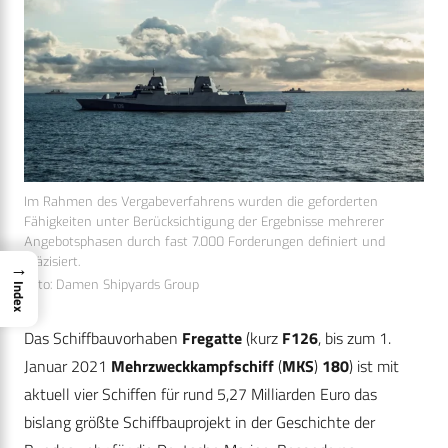
Im Rahmen des Vergabeverfahrens wurden die geforderten
Fähigkeiten unter Berücksichtigung der Ergebnisse mehrerer
Angebotsphasen durch fast 7.000 Forderungen definiert und
präzisiert.
→
Foto: Damen Shipyards Group
Index
Das Schiffbauvorhaben
Fregatte
(kurz
F126
, bis zum 1.
Januar 2021
Mehrzweckkampfschiff
(
MKS
)
180
) ist mit
aktuell vier Schiffen für rund 5,27 Milliarden Euro das
bislang größte Schiffbauprojekt in der Geschichte der