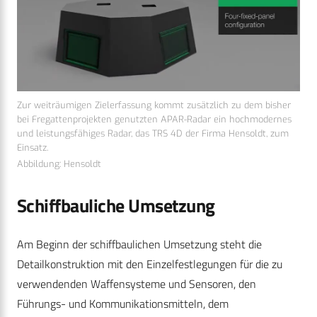
Zur weiträumigen Zielerfassung kommt zusätzlich zu dem bisher
bei Fregattenprojekten genutzten APAR-Radar ein hochmodernes
und leistungsfähiges Radar, das TRS 4D der Firma Hensoldt, zum
Einsatz.
Abbildung: Hensoldt
Schiffbauliche Umsetzung
Am Beginn der schiffbaulichen Umsetzung steht die
Detailkonstruktion mit den Einzelfestlegungen für die zu
verwendenden Waffensysteme und Sensoren, den
Führungs- und Kommunikationsmitteln, dem