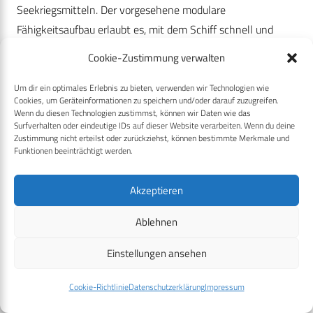
Seekriegsmitteln. Der vorgesehene modulare
Fähigkeitsaufbau erlaubt es, mit dem Schiff schnell und
flexibel auf sich ändernde Einsatzszenare und operationelle
Cookie-Zustimmung verwalten
Anforderungen zu reagieren. Das Bauprogramm ist
gekennzeichnet durch eine besonders enge und fachlich
Um dir ein optimales Erlebnis zu bieten, verwenden wir Technologien wie
Cookies, um Geräteinformationen zu speichern und/oder darauf zuzugreifen.
tiefe Abstimmung und Zusammenarbeit zwischen
Wenn du diesen Technologien zustimmst, können wir Daten wie das
Surfverhalten oder eindeutige IDs auf dieser Website verarbeiten. Wenn du deine
amtsseitiger Projektleitung und den bauausführenden
Zustimmung nicht erteilst oder zurückziehst, können bestimmte Merkmale und
Werften.
Funktionen beeinträchtigt werden.
Bereits im Vorfeld des Vertragsschlusses wurde ein
Akzeptieren
Fähigkeitscontrolling eingerichtet, das auch während der
Bauphase weiter aktiv ist und ungewollte Veränderungen
Ablehnen
der Anforderungen beobachten soll. Auf dieser Basis
Einstellungen ansehen
arbeiten alle Projektbeteiligten an der Umsetzung des Ziels,
der Marine ein einsatzbereites und zur Wahrnehmung
Cookie-Richtlinie
Datenschutzerklärung
Impressum
zukünftiger Aufgaben befähigtes Waffensystem ab Mitte