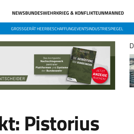
NEWS
BUNDESWEHR
KRIEG & KONFLIKTE
UNMANNED
GROSSGERÄT HEER
BESCHAFFUNG
EVENTS
INDUSTRIESPIEGEL
D
t: Pistorius