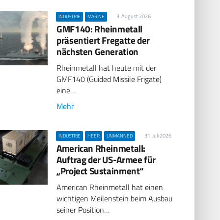
3. August 2026
INDUSTRIE
MARINE
GMF140: Rheinmetall
präsentiert Fregatte der
nächsten Generation
Rheinmetall hat heute mit der
GMF140 (Guided Missile Frigate)
eine…
Mehr
31. Juli 2026
INDUSTRIE
HEER
UNMANNED
American Rheinmetall:
Auftrag der US-Armee für
„Project Sustainment“
American Rheinmetall hat einen
wichtigen Meilenstein beim Ausbau
seiner Position…