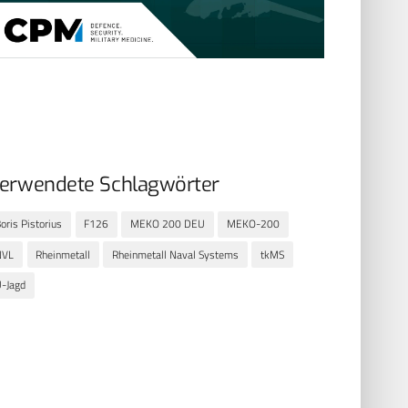
erwendete Schlagwörter
oris Pistorius
F126
MEKO 200 DEU
MEKO-200
NVL
Rheinmetall
Rheinmetall Naval Systems
tkMS
-Jagd