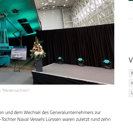
V
B
e "NIedersachsen".
U
men und dem Wechsel des Generalunternehmers zur
ochter Naval Vessels Lürssen waren zuletzt rund zehn