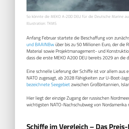
So könnte die MEKO A-200 DEU für die Deutsche Marine au
Illustration: TKMS
Anfang Februar startete die Beschaffung von zunäc
und BAAINBw
über bis zu 50 Millionen Euro, der die 
Material sowie Projektmanagement- und Konstruktionst
dass die erste MEKO A200 DEU bereits 2029 an die 
Eine schnelle Lieferung der Schiffe ist vor allem au
NATO zugesagt, ab 2028 Fähigkeiten zur U-Boot-Jagd 
bezeichnete Seegebiet
zwischen Großbritannien, Isla
Hier liegt der einzige Zugang der russischen Nordmee
wichtigsten NATO-Nachschubweg von Nordamerika n
Schiffe im Vergleich – Das Preis