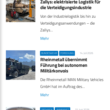
Zallys: elektrisierte Logistik für
die Verteidigungsindustrie
Von der Industrielogistik bis hin zu
Verteidigungsanwendungen – die
Zallys…
Mehr
14. Juli 2026
BUNDESWEHR
FORSCHUNG
Rheinmetall übernimmt
Führung bei autonomen
Militärkonvois
Die Rheinmetall MAN Military Vehicles
GmbH hat im Auftrag des…
Mehr
15. Juni 2026
DROHNEN
UNMANNED