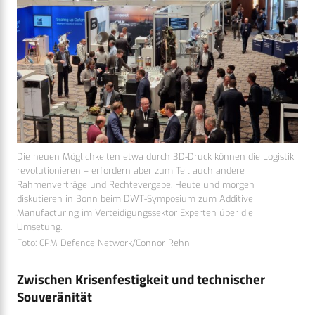
Die neuen Möglichkeiten etwa durch 3D-Druck können die Logistik
revolutionieren – erfordern aber zum Teil auch andere
Rahmenverträge und Rechtevergabe. Heute und morgen
diskutieren in Bonn beim DWT-Symposium zum Additive
Manufacturing im Verteidigungssektor Experten über die
Umsetung.
Foto: CPM Defence Network/Connor Rehn
Zwischen Krisenfestigkeit und technischer
Souveränität