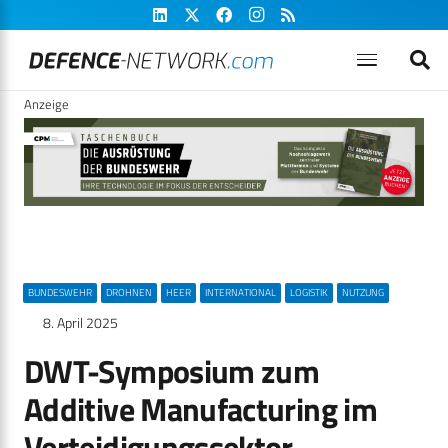
Anzeige
BUNDESWEHR
DROHNEN
HEER
INTERNATIONAL
LOGISTIK
NUTZUNG
8. April 2025
DWT-Symposium zum
Additive Manufacturing im
Verteidigungssektor