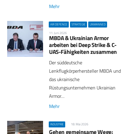
Mehr
AIR DEFENCE
STRATEGIE
UNMANNED
11. Juni 2026
MBDA & Ukrainian Armor
arbeiten bei Deep Strike & C-
UAS-Fähigkeiten zusammen
Der süddeutsche
Lenkflugkörperhersteller MBDA und
das ukrainische
Rüstungsunternehmen Ukrainian
Armor…
Mehr
18. Mai 2026
INDUSTRIE
Gehen gemeinsame Wege: