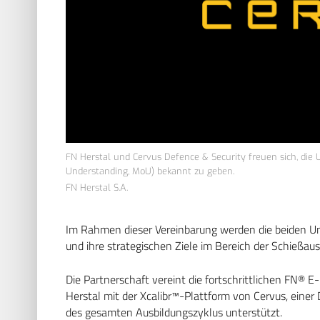
FN Herstal und Cervus Defence & Security freuen sich, di
Understanding, MoU) bekannt zu geben.
FN Herstal S.A.
Im Rahmen dieser Vereinbarung werden die beiden U
und ihre strategischen Ziele im Bereich der Schießa
Die Partnerschaft vereint die fortschrittlichen F
Herstal mit der Xcalibr™-Plattform von Cervus, eine
des gesamten Ausbildungszyklus unterstützt.