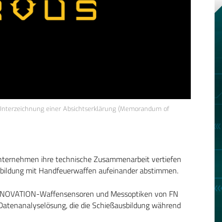
e Unterzeichnung einer Absichtserklärung (Memorandum of
nternehmen ihre technische Zusammenarbeit vertiefen
usbildung mit Handfeuerwaffen aufeinander abstimmen.
N® E-NOVATION-Waffensensoren und Messoptiken von FN
r Datenanalyselösung, die die Schießausbildung während