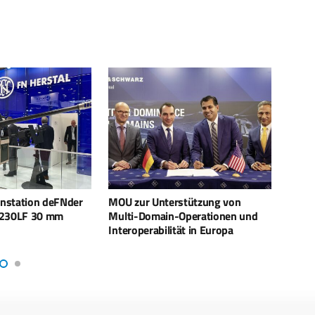
stützung von
FN EVOLYS wird ergonomisch
MBDA 
Operationen und
angepasst
bei D
ät in Europa
Fähi