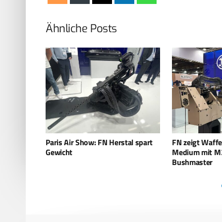
Ähnliche Posts
al spart
FN zeigt Waffenstation deFNder
MOU zur Unter
Medium mit M230LF 30 mm
Multi-Domain-
Bushmaster
Interoperabilit