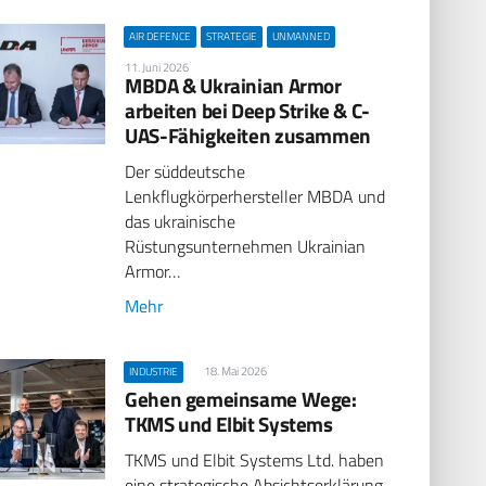
AIR DEFENCE
STRATEGIE
UNMANNED
11. Juni 2026
MBDA & Ukrainian Armor
arbeiten bei Deep Strike & C-
UAS-Fähigkeiten zusammen
Der süddeutsche
Lenkflugkörperhersteller MBDA und
das ukrainische
Rüstungsunternehmen Ukrainian
Armor…
Mehr
18. Mai 2026
INDUSTRIE
Gehen gemeinsame Wege:
TKMS und Elbit Systems
TKMS und Elbit Systems Ltd. haben
eine strategische Absichtserklärung