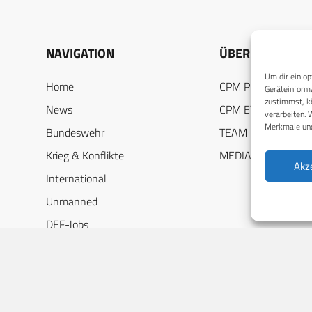
NAVIGATION
ÜBER UNS
Um dir ein op
Home
CPM PUBLICATION
Geräteinforma
zustimmst, kö
News
CPM EVENTS
verarbeiten. 
Merkmale und
Bundeswehr
TEAM
Krieg & Konflikte
MEDIADATEN
Akz
International
Unmanned
DEF-Jobs
Industriespiegel