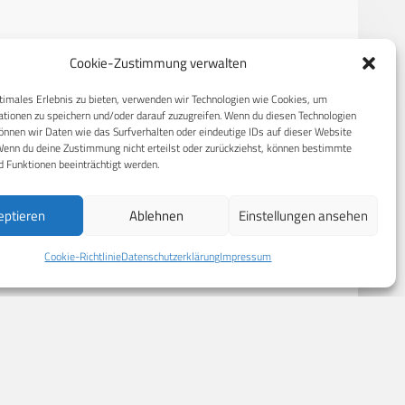
Cookie-Zustimmung verwalten
RECHTLICHES
timales Erlebnis zu bieten, verwenden wir Technologien wie Cookies, um
S
Datenschutzerklärung
tionen zu speichern und/oder darauf zuzugreifen. Wenn du diesen Technologien
nnen wir Daten wie das Surfverhalten oder eindeutige IDs auf dieser Website
Cookie-Richtlinie (EU)
Wenn du deine Zustimmung nicht erteilst oder zurückziehst, können bestimmte
 Funktionen beeinträchtigt werden.
AGB
Compliance
eptieren
Ablehnen
Einstellungen ansehen
Impressum
Cookie-Richtlinie
Datenschutzerklärung
Impressum
© 2026 CPM GmbH – Alle Rechte vorbehalten