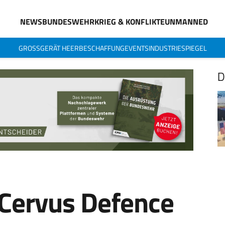
NEWS
BUNDESWEHR
KRIEG & KONFLIKTE
UNMANNED
GROSSGERÄT HEER
BESCHAFFUNG
EVENTS
INDUSTRIESPIEGEL
D
 Cervus Defence