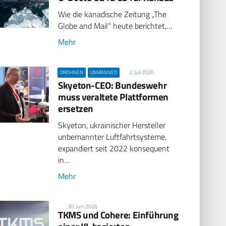
Wie die kanadische Zeitung „The
Globe and Mail“ heute berichtet,…
Mehr
2. Juli 2026
DROHNEN
UNMANNED
Skyeton-CEO: Bundeswehr
muss veraltete Plattformen
ersetzen
Skyeton, ukrainischer Hersteller
unbemannter Luftfahrtsysteme,
expandiert seit 2022 konsequent
in…
Mehr
30. Juni 2026
TKMS und Cohere: Einführung