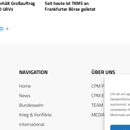
 TKMS an
Schwerer Waffenträger Infanterie
Elbit
rse gelistet
soll aus Australien kommen
Produ
Kompo
NAVIGATION
ÜBER UNS
Home
CPM PUBLICATION
Um dir ein op
News
CPM EVENTS
Geräteinforma
Bundeswehr
TEAM
zustimmst, kö
verarbeiten. 
Krieg & Konflikte
MEDIADATEN
Merkmale und
International