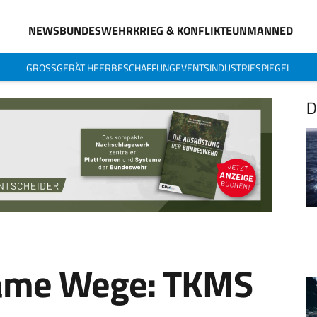
NEWS
BUNDESWEHR
KRIEG & KONFLIKTE
UNMANNED
GROSSGERÄT HEER
BESCHAFFUNG
EVENTS
INDUSTRIESPIEGEL
D
ame Wege: TKMS