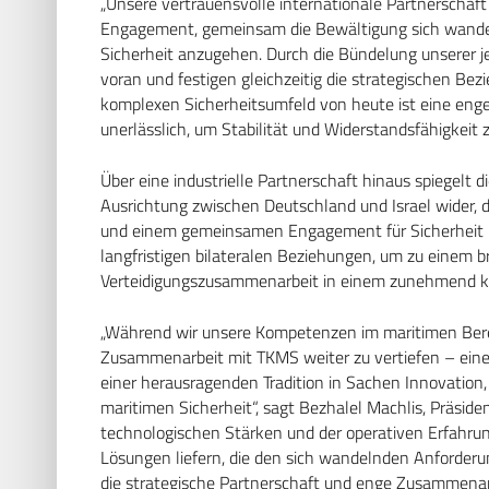
„Unsere vertrauensvolle internationale Partnerschaft
Engagement, gemeinsam die Bewältigung sich wandel
Sicherheit anzugehen. Durch die Bündelung unserer je
voran und festigen gleichzeitig die strategischen Be
komplexen Sicherheitsumfeld von heute ist eine en
unerlässlich, um Stabilität und Widerstandsfähigkeit
Über eine industrielle Partnerschaft hinaus spiegelt 
Ausrichtung zwischen Deutschland und Israel wider,
und einem gemeinsamen Engagement für Sicherheit un
langfristigen bilateralen Beziehungen, um zu einem b
Verteidigungszusammenarbeit in einem zunehmend k
„Während wir unsere Kompetenzen im maritimen Bereic
Zusammenarbeit mit TKMS weiter zu vertiefen – ein
einer herausragenden Tradition in Sachen Innovation,
maritimen Sicherheit“, sagt Bezhalel Machlis, Präsid
technologischen Stärken und der operativen Erfahrun
Lösungen liefern, die den sich wandelnden Anforderun
die strategische Partnerschaft und enge Zusammenar