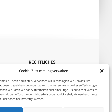
 Systems und TKMS: Neue
Elbit Systems: Panzersimulator
ktionsstätte für U-Boot-
für die ganze Besatzung
nenten in Israel
RECHTLICHES
Cookie-Zustimmung verwalten
S
Datenschutzerklärung
timales Erlebnis zu bieten, verwenden wir Technologien wie Cookies, um
Cookie-Richtlinie (EU)
tionen zu speichern und/oder darauf zuzugreifen. Wenn du diesen Technologien
AGB
nnen wir Daten wie das Surfverhalten oder eindeutige IDs auf dieser Website
Wenn du deine Zustimmung nicht erteilst oder zurückziehst, können bestimmte
Compliance
 Funktionen beeinträchtigt werden.
Impressum