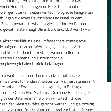
 mit Elbit Systems unterstreicht einmal mehr das
nder Herausforderungen im Bereich der maritimen
weiligen Stärken treiben wir technologische Fähigkeiten
ziehungen zwischen Deutschland und Israel. In dem
ge Zusammenarbeit zwischen gleichgesinnten Partnern
 zu gewährleisten“, sagt Oliver Burkhard, CEO von TKMS.
die Absichtserklärung eine umfassendere strategische
 die auf gemeinsamen Werten, gegenseitigem Vertrauen
d Stabilität beruht. Gestärkt werden sollen die
reiteren Rahmen für die internationale
omplexen globalen Umfeld beizutragen.
h weiter ausbauen, bin ich stolz darauf, unsere
em weltweit führenden Anbieter von Marinesystemen mit
 technischer Exzellenz und langjährigem Beitrag zur
ent und CEO von Elbit Systems. „Durch die Bündelung der
g beider Unternehmen wollen wir fortschrittliche
gen der Seestreitkräfte gerecht werden, und gleichzeitig
beit zwischen Deutschland und Israel zur Unterstützung