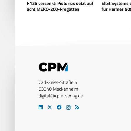
 setzt auf
Elbit Systems erhält Großauftrag
Seit heute ist
ten
für Hermes 900 UAVs
Frankfurter Bö
Carl-Zeiss-Straße 5
53340 Meckenheim
digital@cpm-verlag.de