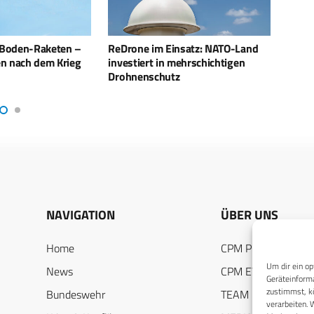
nsatz: NATO-Land
Hohe Nachfrage nach israelischen
34 Mi
mehrschichtigen
Verteidigungssystemen
bestü
z
NAVIGATION
ÜBER UNS
Home
CPM PUBLICATION
Um dir ein op
News
CPM EVENTS
Geräteinforma
zustimmst, kö
Bundeswehr
TEAM
verarbeiten. 