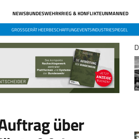
NEWS
BUNDESWEHR
KRIEG & KONFLIKTE
UNMANNED
GROSSGERÄT HEER
BESCHAFFUNG
EVENTS
INDUSTRIESPIEGEL
D
-Auftrag über