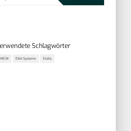
erwendete Schlagwörter
DIRCM
Elbit Systems
EloKa