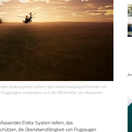
An
ndes EloKa-System liefern, das Hubschrauberplattformen vor
Flugzeugen verbessern und die Effektivität von Missionen
mfassendes EloKa-System liefern, das
hützen, die Überlebensfähigkeit von Flugzeugen