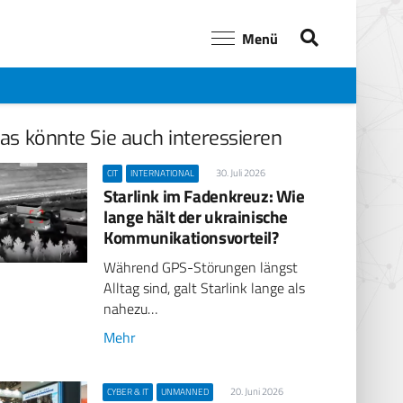
Menü
as könnte Sie auch interessieren
30. Juli 2026
CIT
INTERNATIONAL
Starlink im Fadenkreuz: Wie
lange hält der ukrainische
Kommunikationsvorteil?
Während GPS-Störungen längst
Alltag sind, galt Starlink lange als
nahezu…
Mehr
20. Juni 2026
CYBER & IT
UNMANNED