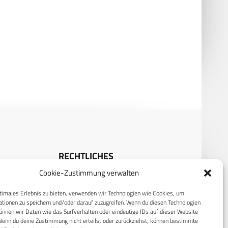
llionen-Deal – Israel
Sling: Blitzschneller Mörser auf 4
ckt griechische Apache
Rädern
RECHTLICHES
Cookie-Zustimmung verwalten
S
Datenschutzerklärung
timales Erlebnis zu bieten, verwenden wir Technologien wie Cookies, um
Cookie-Richtlinie (EU)
tionen zu speichern und/oder darauf zuzugreifen. Wenn du diesen Technologien
nnen wir Daten wie das Surfverhalten oder eindeutige IDs auf dieser Website
AGB
Wenn du deine Zustimmung nicht erteilst oder zurückziehst, können bestimmte