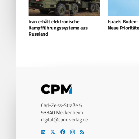
e
Israels Boden-Boden-Raketen –
ReDrone im Ei
 aus
Neue Prioritäten nach dem Krieg
investiert in 
Drohnenschut
Carl-Zeiss-Straße 5
53340 Meckenheim
digital@cpm-verlag.de