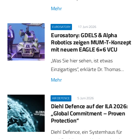
Mehr
17. Juni 2026
EUROSATORY
Eurosatory: GDELS & Alpha
Robotics zeigen MUM-T-Konzept
mit neuem EAGLE 6×6 VCU
„Was Sie hier sehen, ist etwas
Einzigartiges“, erklärte Dr. Thomas…
Mehr
5. Juni 2026
AIR DEFENCE
Diehl Defence auf der ILA 2026:
„Global Commitment – Proven
Protection“
Diehl Defence, ein Systemhaus für