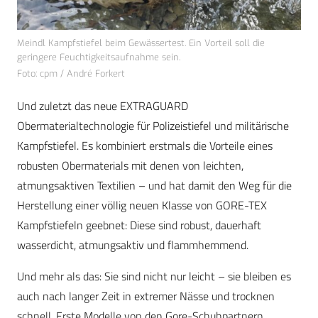
Meindl Kampfstiefel beim Gewässertest. Ein Vorteil soll die
geringere Feuchtigkeitsaufnahme sein.
Foto: cpm / André Forkert
Und zuletzt das neue EXTRAGUARD
Obermaterialtechnologie für Polizeistiefel und militärische
Kampfstiefel. Es kombiniert erstmals die Vorteile eines
robusten Obermaterials mit denen von leichten,
atmungsaktiven Textilien – und hat damit den Weg für die
Herstellung einer völlig neuen Klasse von GORE-TEX
Kampfstiefeln geebnet: Diese sind robust, dauerhaft
wasserdicht, atmungsaktiv und flammhemmend.
Und mehr als das: Sie sind nicht nur leicht – sie bleiben es
auch nach langer Zeit in extremer Nässe und trocknen
schnell. Erste Modelle von den Gore-Schuhpartnern