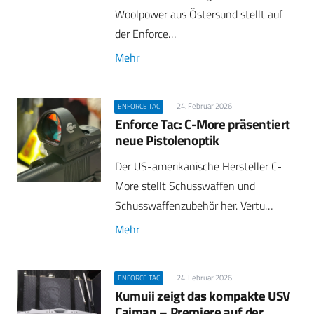
Woolpower aus Östersund stellt auf
der Enforce…
Mehr
24. Februar 2026
ENFORCE TAC
Enforce Tac: C-More präsentiert
neue Pistolenoptik
Der US-amerikanische Hersteller C-
More stellt Schusswaffen und
Schusswaffenzubehör her. Vertu…
Mehr
24. Februar 2026
ENFORCE TAC
Kumuii zeigt das kompakte USV
Caiman – Premiere auf der