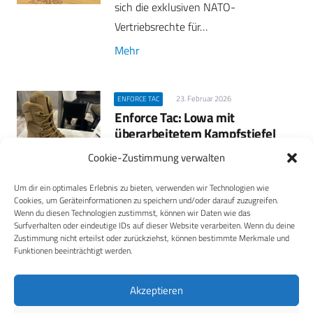
sich die exklusiven NATO-
Vertriebsrechte für…
Mehr
23. Februar 2026
ENFORCE TAC
Enforce Tac: Lowa mit
überarbeitetem Kampfstiefel
Cookie-Zustimmung verwalten
Der Schuh- und Stiefelspezialist LOWA
(Stand 7A-509) zeigt hat den…
Um dir ein optimales Erlebnis zu bieten, verwenden wir Technologien wie
Cookies, um Geräteinformationen zu speichern und/oder darauf zuzugreifen.
Mehr
Wenn du diesen Technologien zustimmst, können wir Daten wie das
Surfverhalten oder eindeutige IDs auf dieser Website verarbeiten. Wenn du deine
Zustimmung nicht erteilst oder zurückziehst, können bestimmte Merkmale und
Funktionen beeinträchtigt werden.
AIR DEFENCE
KÜNSTLICHE INTELLIGENZ
UNMANNED
23. Februar 2026
Akzeptieren
Diehl Defence präsentiert