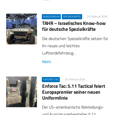
23. Februar 2026
BUNDESWEHR
SPEZIALKRÄFTE
TAHR – Israelisches Know-how
für deutsche Spezialkräfte
Die deutschen Spezialkräfte setzen für
ihr neues und leichtes
Luftlandefahrzeug…
Mehr
23. Februar 2026
ENFORCE TAC
Enforce Tac: 5.11 Tactical feiert
Europapremier seiner neuen
Uniformlinie
Der US-amerikanische Bekleidungs-
und Ausrüstungshersteller 5.11