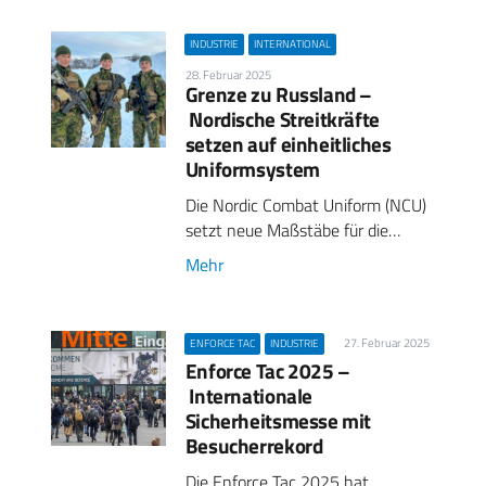
INDUSTRIE
INTERNATIONAL
28. Februar 2025
Grenze zu Russland –
Nordische Streitkräfte
setzen auf einheitliches
Uniformsystem
Die Nordic Combat Uniform (NCU)
setzt neue Maßstäbe für die…
Mehr
27. Februar 2025
ENFORCE TAC
INDUSTRIE
Enforce Tac 2025 –
Internationale
Sicherheitsmesse mit
Besucherrekord
Die Enforce Tac 2025 hat