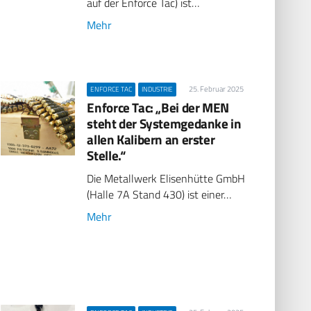
auf der Enforce Tac) ist…
Mehr
25. Februar 2025
ENFORCE TAC
INDUSTRIE
Enforce Tac: „Bei der MEN
steht der Systemgedanke in
allen Kalibern an erster
Stelle.“
Die Metallwerk Elisenhütte GmbH
(Halle 7A Stand 430) ist einer…
Mehr