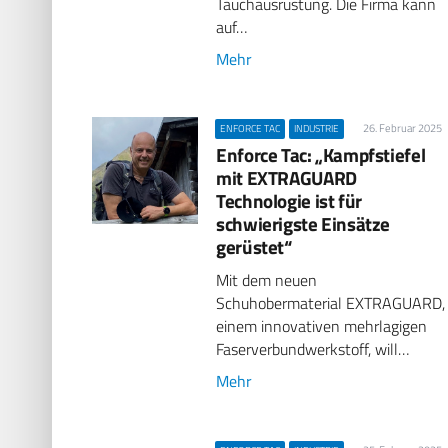
Tauchausrüstung. Die Firma kann
auf…
Mehr
26. Februar 2025
ENFORCE TAC
INDUSTRIE
Enforce Tac: „Kampfstiefel
mit EXTRAGUARD
Technologie ist für
schwierigste Einsätze
gerüstet“
Mit dem neuen
Schuhobermaterial EXTRAGUARD,
einem innovativen mehrlagigen
Faserverbundwerkstoff, will…
Mehr