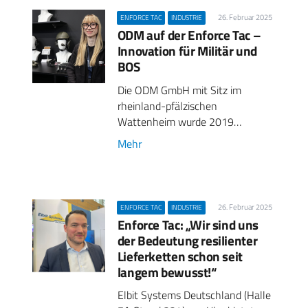
26. Februar 2025
ENFORCE TAC
INDUSTRIE
ODM auf der Enforce Tac –
Innovation für Militär und
BOS
Die ODM GmbH mit Sitz im
rheinland-pfälzischen
Wattenheim wurde 2019…
Mehr
26. Februar 2025
ENFORCE TAC
INDUSTRIE
Enforce Tac: „Wir sind uns
der Bedeutung resilienter
Lieferketten schon seit
langem bewusst!“
Elbit Systems Deutschland (Halle