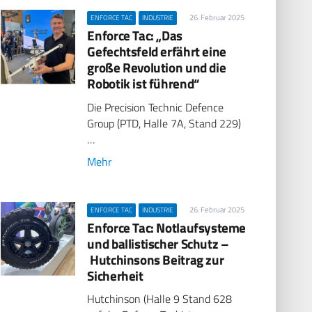
26. Februar 2025
ENFORCE TAC
INDUSTRIE
Enforce Tac: „Das
Gefechtsfeld erfährt eine
große Revolution und die
Robotik ist führend“
Die Precision Technic Defence
Group (PTD, Halle 7A, Stand 229)
…
Mehr
26. Februar 2025
ENFORCE TAC
INDUSTRIE
Enforce Tac: Notlaufsysteme
und ballistischer Schutz –
Hutchinsons Beitrag zur
Sicherheit
Hutchinson (Halle 9 Stand 628