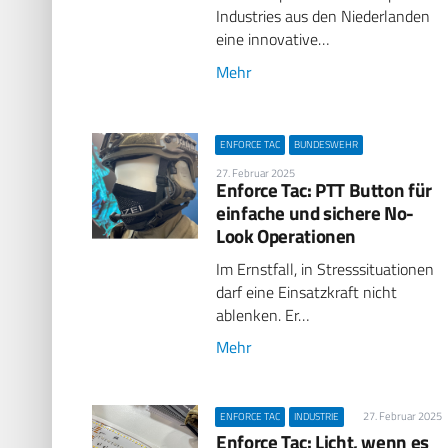
Industries aus den Niederlanden
eine innovative…
Mehr
ENFORCE TAC
BUNDESWEHR
27. Februar 2025
Enforce Tac: PTT Button für
einfache und sichere No-
Look Operationen
Im Ernstfall, in Stresssituationen
darf eine Einsatzkraft nicht
ablenken. Er…
Mehr
27. Februar 2025
ENFORCE TAC
INDUSTRIE
Enforce Tac: Licht, wenn es