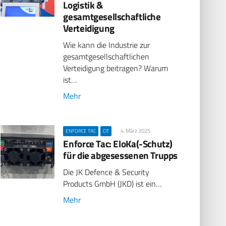
Logistik &
gesamtgesellschaftliche
Verteidigung
Wie kann die Industrie zur
gesamtgesellschaftlichen
Verteidigung beitragen? Warum
ist…
Mehr
4. März 2025
ENFORCE TAC
CIT
Enforce Tac: EloKa(-Schutz)
für die abgesessenen Trupps
Die JK Defence & Security
Products GmbH (JKD) ist ein…
Mehr