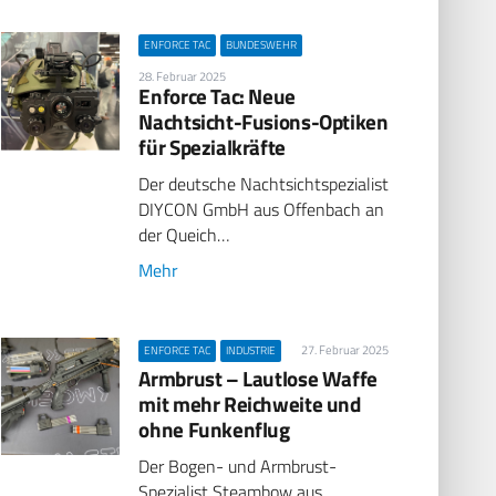
ENFORCE TAC
BUNDESWEHR
28. Februar 2025
Enforce Tac: Neue
Nachtsicht-Fusions-Optiken
für Spezialkräfte
Der deutsche Nachtsichtspezialist
DIYCON GmbH aus Offenbach an
der Queich…
Mehr
27. Februar 2025
ENFORCE TAC
INDUSTRIE
Armbrust – Lautlose Waffe
mit mehr Reichweite und
ohne Funkenflug
Der Bogen- und Armbrust-
Spezialist Steambow aus