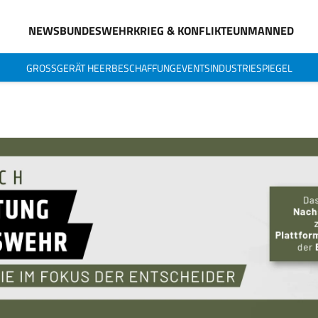
NEWS
BUNDESWEHR
KRIEG & KONFLIKTE
UNMANNED
GROSSGERÄT HEER
BESCHAFFUNG
EVENTS
INDUSTRIESPIEGEL