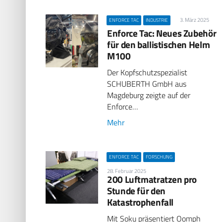
3. März 2025
ENFORCE TAC
INDUSTRIE
Enforce Tac: Neues Zubehör
für den ballistischen Helm
M100
Der Kopfschutzspezialist
SCHUBERTH GmbH aus
Magdeburg zeigte auf der
Enforce…
Mehr
ENFORCE TAC
FORSCHUNG
28. Februar 2025
200 Luftmatratzen pro
Stunde für den
Katastrophenfall
Mit Soku präsentiert Oomph