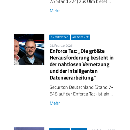
7A Stand 224) aus Ulm bietet…
Mehr
ENFORCE TAC
AIR DEFENCE
25. Februar 2025
Enforce Tac: „Die größte
Herausforderung besteht in
der nahtlosen Vernetzung
und der intelligenten
Datenverarbeitung.“
Securiton Deutschland (Stand 7-
548 auf der Enforce Tac) ist ein…
Mehr