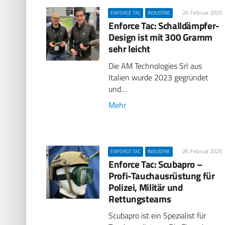
26. Februar 2025
ENFORCE TAC
INDUSTRIE
Enforce Tac: Schalldämpfer-
Design ist mit 300 Gramm
sehr leicht
Die AM Technologies Srl aus
Italien wurde 2023 gegründet
und…
Mehr
26. Februar 2025
ENFORCE TAC
INDUSTRIE
Enforce Tac: Scubapro –
Profi-Tauchausrüstung für
Polizei, Militär und
Rettungsteams
Scubapro ist ein Spezialist für