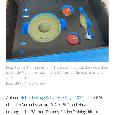
Realistisches Trainingskit Teil 1. Neben dem realistischen Aussehen
geben die Materialien auch nach. Zünder und Sprengkörper sind
zudem teilbar.
Foto: CPM / André Forkert
Auf den
Behördentage & Live Fire Days 2025
zeigte BAC
über den Vertriebspartner ATC SIPRO GmbH das
umfangreiche BA Inert Dummy Edition Trainingskit mit