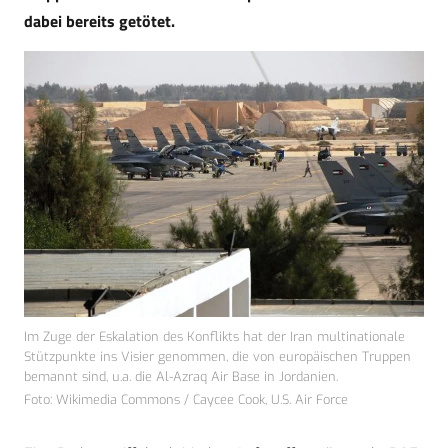
dabei bereits getötet.
Im Zuge der Eskalation des Konflikts hat der Iran multinationale
Stützpunkte ins Visier genommen, die von europäischen Truppen
bemannt sind, u.a. die Al-Azraq Air Base in Jordanien.
Foto: Wikimedia Commons / Caycee Cook, U.S. Air Force