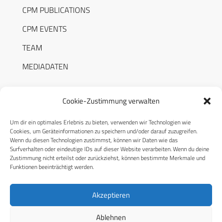
CPM PUBLICATIONS
CPM EVENTS
TEAM
MEDIADATEN
Cookie-Zustimmung verwalten
Um dir ein optimales Erlebnis zu bieten, verwenden wir Technologien wie
RECHTLICHES
Cookies, um Geräteinformationen zu speichern und/oder darauf zuzugreifen.
Wenn du diesen Technologien zustimmst, können wir Daten wie das
Surfverhalten oder eindeutige IDs auf dieser Website verarbeiten. Wenn du deine
Datenschutzerklärung
Zustimmung nicht erteilst oder zurückziehst, können bestimmte Merkmale und
Funktionen beeinträchtigt werden.
Cookie-Richtlinie (EU)
AGB
Akzeptieren
Compliance
Ablehnen