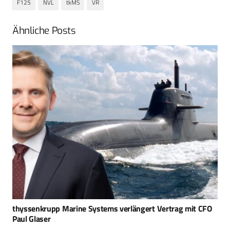
F125
NVL
tkMS
VR
Ähnliche Posts
Neues Joint Venture – NVL Kraken – für autonome
Überwasserdrohnen