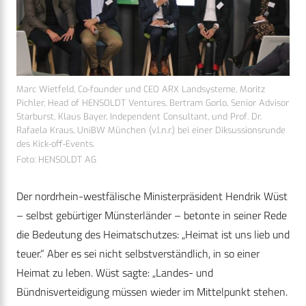
Marc Wietfeld, Co-founder und CEO ARX Landsysteme, Moritz
Pichler, Head of HENSOLDT Ventures, Bertram Gorlo, Senior Advisor
Starburst, Klaus Bayer, Independent Consultant, und Prof. Dr.
Rafaela Kraus, UniBW München (v.l.n.r.) bei einer Diksussionsrunde
des Kick-off-Events.
Foto: HENSOLDT AG
Der nordrhein-westfälische Ministerpräsident Hendrik Wüst
– selbst gebürtiger Münsterländer – betonte in seiner Rede
die Bedeutung des Heimatschutzes: „Heimat ist uns lieb und
teuer.“ Aber es sei nicht selbstverständlich, in so einer
Heimat zu leben. Wüst sagte: „Landes- und
Bündnisverteidigung müssen wieder im Mittelpunkt stehen.