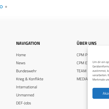
NAVIGATION
ÜBER UNS
Home
CPM PUBLICATION
Um dir ein op
News
CPM EVENTS
Geräteinforma
Bundeswehr
TEAM
zustimmst, kö
verarbeiten. 
Krieg & Konflikte
MEDIADATEN
Merkmale und
International
Akz
Unmanned
DEF-Jobs