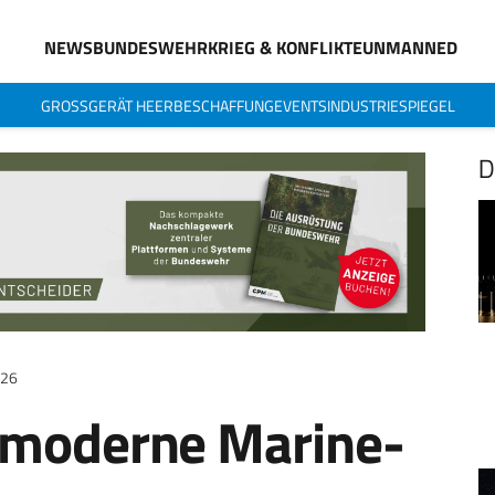
NEWS
BUNDESWEHR
KRIEG & KONFLIKTE
UNMANNED
GROSSGERÄT HEER
BESCHAFFUNG
EVENTS
INDUSTRIESPIEGEL
D
026
r moderne Marine-