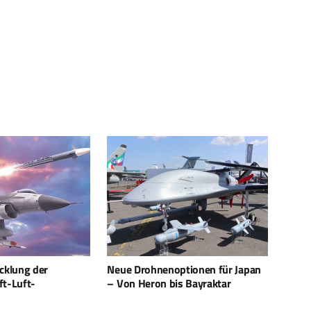
noptionen für Japan
AUSA: Iron Beam und L-SPIKE 4X
Tro
bis Bayraktar
im Fokus
geg