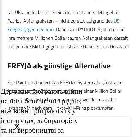
Die Ukraine leidet unter einem anhaltenden Mangel an
Patriot-Abfangraketen – nicht zuletzt aufgrund des
US-
Krieges gegen den Iran
. Dabei sind PATRIOT-Systeme und
ihre mehrere Millionen Dollar teuren Abfangraketen derzeit
das primäre Mittel gegen ballistische Raketen aus Russland.
FREYJA als günstige Alternative
Fire Point positioniert das FREYJA-System als günstigere
Держави програють війни
Alternative. Der Stückpreis soll unter einer Million Dollar
на полі бою значно рідше,
liegen und ballistische Bedrohungen wie die russische
Iskander-M nach dem Hit-to-Kill-Prinzip bekämpfen.
ніж вони програють їх у
інститутах, лабораторіях
та на виробництві за