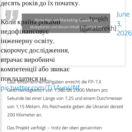
десять років до їх початку.
June
— terekh
Коли країна роками
Klicke hier, um Marketing-Cookies zu
3,
(@iraterekh)
akzeptieren und diesen Inhalt zu aktivieren
недофінансовує
2026
інженерну освіту,
скорочує дослідження,
втрачає виробничі
компетенції або звикає
покладатися на…
Laut Unternehmensangaben erreicht die FP-7.X
pic.twitter.com/Ti1Ayn4INf
Geschwindigkeiten von 1.500 bis 2.000 Metern pro
Sekunde bei einer Länge von 7,25 und einem Durchmesser
von 1,15 Metern. Als Reichweite geben die Ukrainer derzeit
200 Kilometer an.
Das Projekt verfolgt – trotz der oben genannten