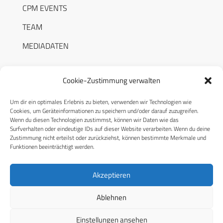
CPM EVENTS
TEAM
MEDIADATEN
Cookie-Zustimmung verwalten
Um dir ein optimales Erlebnis zu bieten, verwenden wir Technologien wie
RECHTLICHES
Cookies, um Geräteinformationen zu speichern und/oder darauf zuzugreifen.
Wenn du diesen Technologien zustimmst, können wir Daten wie das
Surfverhalten oder eindeutige IDs auf dieser Website verarbeiten. Wenn du deine
Datenschutzerklärung
Zustimmung nicht erteilst oder zurückziehst, können bestimmte Merkmale und
Funktionen beeinträchtigt werden.
Cookie-Richtlinie (EU)
AGB
Akzeptieren
Compliance
Ablehnen
Impressum
Einstellungen ansehen