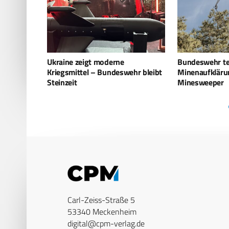
Bundeswehr testet
Diehl Defence i
hr bleibt
Minenaufklärung mit
Kampfmittelr
Minesweeper
Carl-Zeiss-Straße 5
53340 Meckenheim
digital@cpm-verlag.de