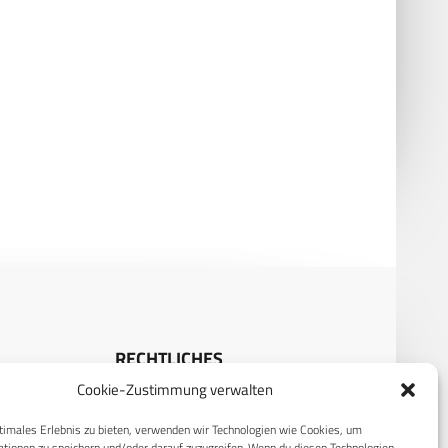
 Moderne Sperrfähigkeiten
Minenwurfsystem Skorpion 2 von
okus
DND – Erstkunde Lettland
RECHTLICHES
Cookie-Zustimmung verwalten
S
Datenschutzerklärung
timales Erlebnis zu bieten, verwenden wir Technologien wie Cookies, um
Cookie-Richtlinie (EU)
tionen zu speichern und/oder darauf zuzugreifen. Wenn du diesen Technologien