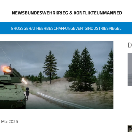
NEWS
BUNDESWEHR
KRIEG & KONFLIKTE
UNMANNED
GROSSGERÄT HEER
BESCHAFFUNG
EVENTS
INDUSTRIESPIEGEL
D
. Mai 2025