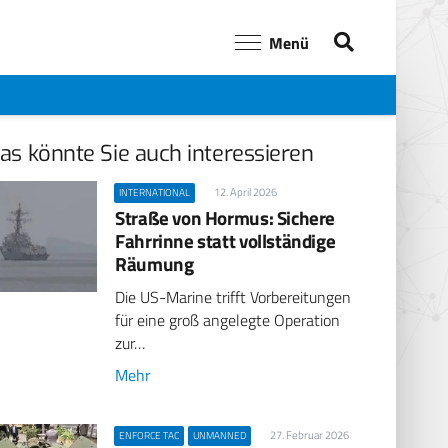
Menü
as könnte Sie auch interessieren
12. April 2026
INTERNATIONAL
Straße von Hormus: Sichere
Fahrrinne statt vollständige
Räumung
Die US-Marine trifft Vorbereitungen
für eine groß angelegte Operation
zur…
Mehr
27. Februar 2026
ENFORCE TAC
UNMANNED