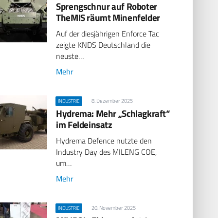
Sprengschnur auf Roboter
TheMIS räumt Minenfelder
Auf der diesjährigen Enforce Tac
zeigte KNDS Deutschland die
neuste…
Mehr
8. Dezember 2025
INDUSTRIE
Hydrema: Mehr „Schlagkraft“
im Feldeinsatz
Hydrema Defence nutzte den
Industry Day des MILENG COE,
um…
Mehr
20. November 2025
INDUSTRIE