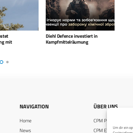
nvestiert in
Eurosatory: Weltpremiere für den
DALO:
äumung
Keiler NG
im F
NAVIGATION
ÜBER UNS
Home
CPM PUBLICATION
Um dir ein op
News
CPM EVENTS
Geräteinforma