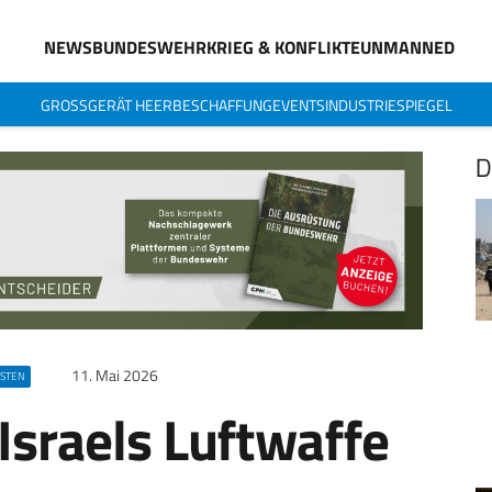
NEWS
BUNDESWEHR
KRIEG & KONFLIKTE
UNMANNED
GROSSGERÄT HEER
BESCHAFFUNG
EVENTS
INDUSTRIESPIEGEL
D
11. Mai 2026
OSTEN
Israels Luftwaffe