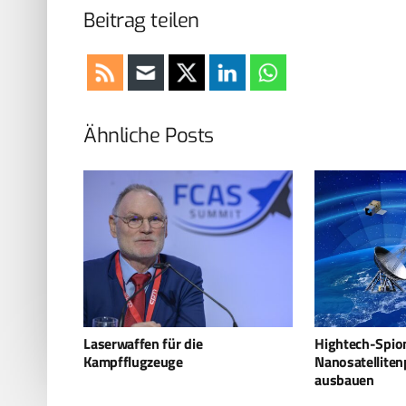
Beitrag teilen
Ähnliche Posts
Hightech-Spione: Israel will
EloKa-Flugzeug
Nanosatellitenprogramm
erhält erstes
ausbauen