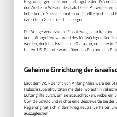
Beginn der gemeinsamen Luftangriffe der USA und Isr
der Wüste im Westen des Irak. Dieser Außenposten dien
beherbergte Spezialeinheiten und stellte Such- und 
iranischem Gebiet rasch zu bergen.
Die Anlage verkürzte die Einsatzwege zum Iran und er
von Luftangriffen während des fünfwöchigen Konflikt
werden, doch bot Israel seine Teams an, um einer im 
helfen. US-Beamte waren über den Bau und den Betrie
Geheime Einrichtung der israelis
Laut dem WSJ-Bericht von Anfang März wäre der Stan
Hubschrauberaktivitäten meldete, woraufhin irakisch
Luftangriffe durch, um sie abzuschrecken, wobei ein S
USA die Schuld und reichte eine Beschwerde bei der U
Regierung hat sich in dem Krieg neutral verhalten u
auszugleichen.