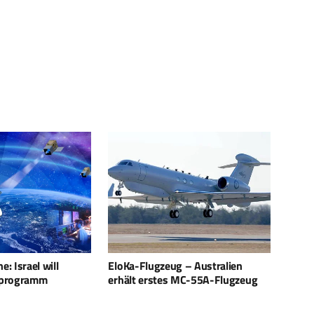
 – Australien
GBU-39 im Libanon: USA bitten
Spyde
 MC-55A-Flugzeug
um Rückgabe
Lösu
Rake