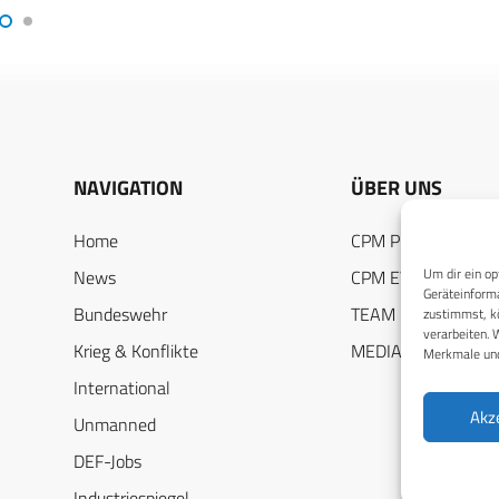
NAVIGATION
ÜBER UNS
Home
CPM PUBLICATION
Um dir ein op
News
CPM EVENTS
Geräteinforma
Bundeswehr
TEAM
zustimmst, kö
verarbeiten. 
Krieg & Konflikte
MEDIADATEN
Merkmale und
International
Akz
Unmanned
DEF-Jobs
Industriespiegel