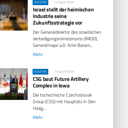
7. August 2026
INDUSTRIE
Israel stellt der heimischen
Industrie seine
Zukunftsstrategie vor
Der Generaldirektor des israelischen
Verteidigungsministeriums (IMOD),
Generalmajor a.D. Amir Baram,…
Mehr
7. August 2026
INDUSTRIE
CSG baut Future Artillery
Complex in Iowa
Die tschechische Czechoslovak
Group (CSG) mit Hauptsitz in Den
Haag,…
Mehr