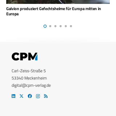
Koproduktion von Vektrex – Rheinmetall und General
Atomics wollen NATO-Artillerie modernisieren
Carl-Zeiss-Straße 5
53340 Meckenheim
digital@cpm-verlag.de