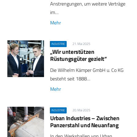
Anstrengungen, um weitere Verträge
im…
Mehr
21. Mai 2025
INDUSTRIE
„Wir unterstützen
Rüstungsgüter gezielt“
Die Wilhelm Kämper GmbH u. Co KG
besteht seit 1888…
Mehr
20. Mai 2025
INDUSTRIE
Urban Industries – Zwischen
Panzerstahl und Neuanfang
In den Werkshallen von Urban