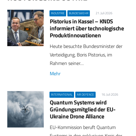
21. Juli 2026
INDUSTRIE
BUNDESWEHR
Pistorius in Kassel – KNDS
informiert über technologische
Produktinnovationen
Heute besuchte Bundesminister der
Verteidigung, Boris Pistorius, im
Rahmen seiner…
Mehr
16. Juli 2026
INTERNATIONAL
AIR DEFENCE
Quantum Systems wird
Gründungsmitglied der EU-
Ukraine Drone Alliance
EU-Kommission beruft Quantum
Systems in den exklusiven Kreis der