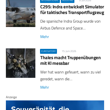
9. Juli 2026
INTERNATIONAL
INDUSTRIE
C295: Indra entwickelt Simulator
für taktisches Transportflugzeug
Die spanische Indra Group wurde von
Airbus Defence and Space…
Mehr
15. Juni 2026
EUROSATORY
Thales macht Truppenübungen
mit KI messbar
Wer hat wann gefeuert, wann zu viel
geredet, wann die…
Mehr
Anzeige