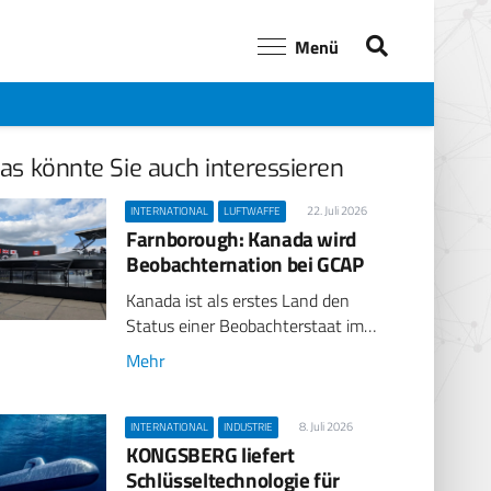
Menü
as könnte Sie auch interessieren
22. Juli 2026
INTERNATIONAL
LUFTWAFFE
Farnborough: Kanada wird
Beobachternation bei GCAP
Kanada ist als erstes Land den
Status einer Beobachterstaat im…
Mehr
8. Juli 2026
INTERNATIONAL
INDUSTRIE
KONGSBERG liefert
Schlüsseltechnologie für