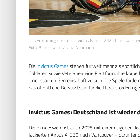
Das Eröffnungsspiel der Invictus Games 2025 fand zwischen
Foto: Bundeswehr / Jana Neumann
Die
Invictus Games
stehen für weit mehr als sportlic
Soldaten sowie Veteranen eine Plattform, ihre körpe
einer starken Gemeinschaft zu sein. Die Spiele fördern
das öffentliche Bewusstsein für die Herausforderunge
Invictus Games: Deutschland ist wieder 
Die Bundeswehr ist auch 2025 mit einem eigenen Te
lackierten Airbus A-330 nach Vancouver – darunter 