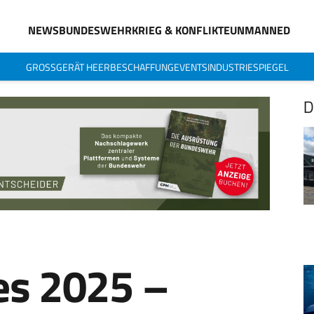
NEWS
BUNDESWEHR
KRIEG & KONFLIKTE
UNMANNED
GROSSGERÄT HEER
BESCHAFFUNG
EVENTS
INDUSTRIESPIEGEL
D
es 2025 –