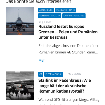
Das könnte Sie auch interessieren
AIR DEFENCE
RUSSLAND – NATO
SICHERHEITSPOLITIK
UKRAINE-RUSSLAND
31. Juli 2026
Russland testet Europas
Grenzen – Polen und Rumänien
unter Beschuss
Erst drei abgeschossene Drohnen über
Rumänien binnen 48 Stunden, dann…
Mehr
30. Juli 2026
CIT
INTERNATIONAL
Starlink im Fadenkreuz: Wie
lange hält der ukrainische
Kommunikationsvorteil?
Während GPS-Störungen längst Alltag