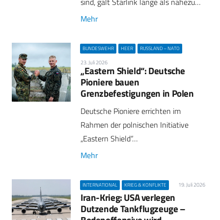
sind, galt Starlink lange als nahezu…
Mehr
BUNDESWEHR
HEER
RUSSLAND – NATO
23. Juli 2026
„Eastern Shield“: Deutsche
Pioniere bauen
Grenzbefestigungen in Polen
Deutsche Pioniere errichten im
Rahmen der polnischen Initiative
„Eastern Shield“…
Mehr
19. Juli 2026
INTERNATIONAL
KRIEG & KONFLIKTE
Iran-Krieg: USA verlegen
Dutzende Tankflugzeuge –
Bodenoffensive wird