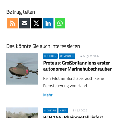
Beitrag teilen
Das könnte Sie auch interessieren
4. August 2026
DROHNEN
UNMANNED
Proteus: Großbritanniens erster
autonomer Marinehubschrauber
Kein Pilot an Bord, aber auch keine
Fernsteuerung von Hand.…
Mehr
31. Juli 2026
INDUSTRIE
HEER
RCH 155: Rheinmetall liefert