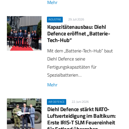
Mehr
29. Juli 2026
INDUSTRIE
Kapazitätenausbau: Diehl
Defence eröffnet „Batterie-
Tech-Hub“
Mit dem „Batterie-Tech-Hub“ baut
Diehl Defence seine
Fertigungskapazitäten für
Spezialbatterien…
Mehr
22. Juni 2026
AIR DEFENCE
Diehl Defence stärkt NATO-
Luftverteidigung im Baltikum:
Erste IRIS-T SLM Feuereinheit
für Estland übergeben