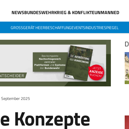
NEWS
BUNDESWEHR
KRIEG & KONFLIKTE
UNMANNED
GROSSGERÄT HEER
BESCHAFFUNG
EVENTS
INDUSTRIESPIEGEL
D
. September 2025
ue Konzepte