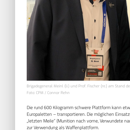
Brigadegeneral Meinl (li.) und Prof. Fischer (re.) am Stand d
Foto: CPM / Connor Rehn
Die rund 600 Kilogramm schwere Plattform kann etw
Europaletten – transportieren. Die möglichen Einsat
„letzten Meile“ (Munition nach vorne, Verwundete n
zur Verwendung als Waffenplattform.