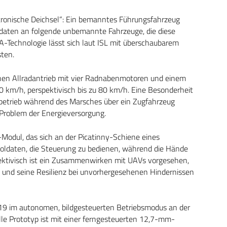
ronische Deichsel“: Ein bemanntes Führungsfahrzeug
lddaten an folgende unbemannte Fahrzeuge, die diese
-Technologie lässt sich laut ISL mit überschaubarem
ten.
hen Allradantrieb mit vier Radnabenmotoren und einem
50 km/h, perspektivisch bis zu 80 km/h. Eine Besonderheit
erbetrieb während des Marsches über ein Zugfahrzeug
 Problem der Energieversorgung.
-Modul, das sich an der Picatinny-Schiene eines
Soldaten, die Steuerung zu bedienen, während die Hände
pektivisch ist ein Zusammenwirken mit UAVs vorgesehen,
 und seine Resilienz bei unvorhergesehenen Hindernissen
9 im autonomen, bildgesteuerten Betriebsmodus an der
lle Prototyp ist mit einer ferngesteuerten 12,7-mm-