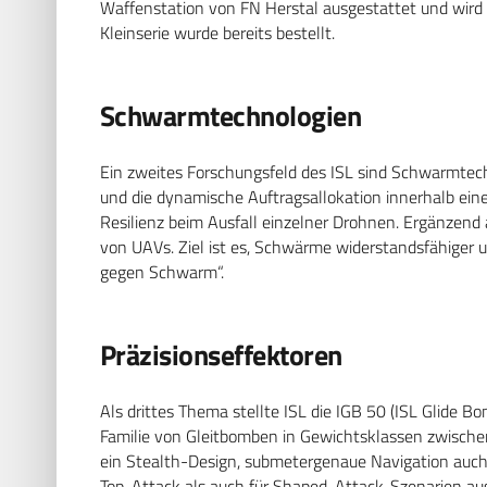
Waffenstation von FN Herstal ausgestattet und wird d
Kleinserie wurde bereits bestellt.
Schwarmtechnologien
Ein zweites Forschungsfeld des ISL sind Schwarmtec
und die dynamische Auftragsallokation innerhalb ein
Resilienz beim Ausfall einzelner Drohnen. Ergänzend 
von UAVs. Ziel ist es, Schwärme widerstandsfähiger 
gegen Schwarm“.
Präzisionseffektoren
Als drittes Thema stellte ISL die IGB 50 (ISL Glide Bom
Familie von Gleitbomben in Gewichtsklassen zwische
ein Stealth-Design, submetergenaue Navigation auch
Top-Attack als auch für Shaped-Attack-Szenarien aus