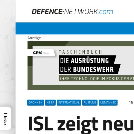
Anzeige
19
DROHNEN
HEER
INTERNATIONAL
RÜSTUNG
UNMANNED
ISL zeigt ne
→
Index