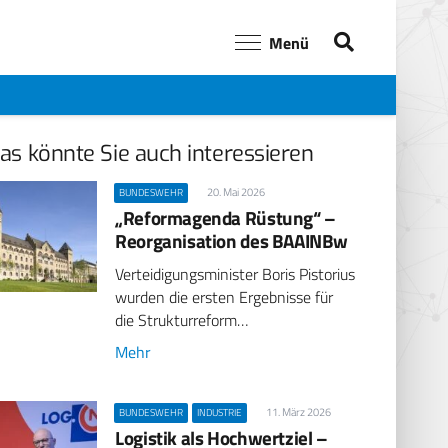
Menü
as könnte Sie auch interessieren
20. Mai 2026
BUNDESWEHR
„Reformagenda Rüstung“ –
Reorganisation des BAAINBw
Verteidigungsminister Boris Pistorius
wurden die ersten Ergebnisse für
die Strukturreform…
Mehr
11. März 2026
BUNDESWEHR
INDUSTRIE
Logistik als Hochwertziel –