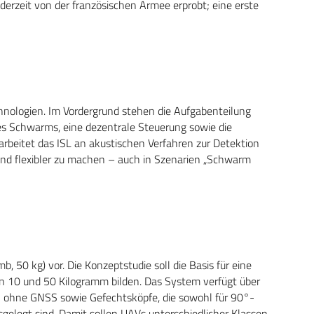
erzeit von der französischen Armee erprobt; eine erste
hnologien. Im Vordergrund stehen die Aufgabenteilung
es Schwarms, eine dezentrale Steuerung sowie die
arbeitet das ISL an akustischen Verfahren zur Detektion
und flexibler zu machen – auch in Szenarien „Schwarm
b, 50 kg) vor. Die Konzeptstudie soll die Basis für eine
n 10 und 50 Kilogramm bilden. Das System verfügt über
 ohne GNSS sowie Gefechtsköpfe, die sowohl für 90°-
gelegt sind. Damit sollen UAVs unterschiedlicher Klassen