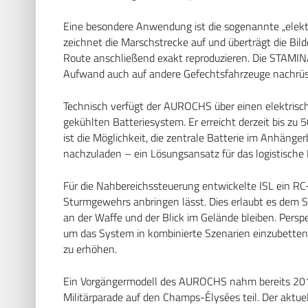
Eine besondere Anwendung ist die sogenannte „elekt
zeichnet die Marschstrecke auf und überträgt die Bi
Route anschließend exakt reproduzieren. Die STAMINA
Aufwand auch auf andere Gefechtsfahrzeuge nachrüs
Technisch verfügt der AUROCHS über einen elektrisc
gekühlten Batteriesystem. Er erreicht derzeit bis zu 
ist die Möglichkeit, die zentrale Batterie im Anhäng
nachzuladen – ein Lösungsansatz für das logistische
Für die Nahbereichssteuerung entwickelte ISL ein RC
Sturmgewehrs anbringen lässt. Dies erlaubt es dem 
an der Waffe und der Blick im Gelände bleiben. Pers
um das System in kombinierte Szenarien einzubetten
zu erhöhen.
Ein Vorgängermodell des AUROCHS nahm bereits 201
Militärparade auf den Champs-Élysées teil. Der aktue