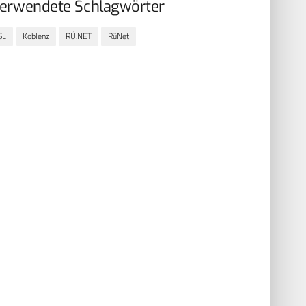
erwendete Schlagwörter
SL
Koblenz
RÜ.NET
RüNet