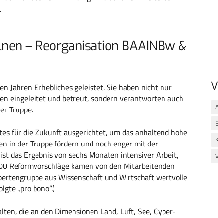
.
elnen – Reorganisation BAAINBw &
V
n Jahren Erhebliches geleistet. Sie haben nicht nur
n eingeleitet und betreut, sondern verantworten auch
A
er Truppe.
tes für die Zukunft ausgerichtet, um das anhaltend hohe
K
n in der Truppe fördern und noch enger mit der
ist das Ergebnis von sechs Monaten intensiver Arbeit,
V
 600 Reformvorschläge kamen von den Mitarbeitenden
ertengruppe aus Wissenschaft und Wirtschaft wertvolle
lgte „pro bono“.)
lten, die an den Dimensionen Land, Luft, See, Cyber-