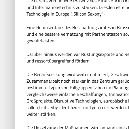
Die bereits vorhandene Präsenz des BAAINBw in Dr
und Informationstechnik zu stärken. Dresden ist ein
Technologie in Europa („Silicon Saxony“).
Eine Repräsentanz des Beschaffungsamtes in Brüsse
und eine bessere Vernetzung mit Partnerstaaten s
gewährleisten.
Darüber hinaus werden wir Rüstungsexporte und R
und ressortübergreifend fördern.
Die Bedarfsdeckung wird weiter optimiert, Geschwin
Zusammenarbeit noch stärker in das Zentrum gerückt
bestimmte Typen von Fallgruppen schon im Planungsp
vergleichsweise einfache Beschaffungen, ‚Innovatio
Großprojekte. Disruptive Technologien, europäisch
sollen frühzeitig identifiziert und gefördert werden
weiter stärken.
Die Umsetzung der Maßnahmen wird anhand eines Fein