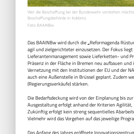
Wer die Beschaffung bei der Bundeswehr verstehen möchte
Beschaffungsbehörde in Koblenz.
Foto: BAAINBw
Das BAAINBw wird durch die
„
Reformagenda Rüstung
agil und zielgerichteter einzusetzen. Der Fokus lieg
Lieferantenmanagement sowie Lieferketten- und Pr
Präsenz in der Fläche in Bremen neu aufbauen und i
Vernetzung mit den Institutionen der EU und der N
auch eine Außenstelle in Brüssel geplant. Zudem 
(Regierungsverkäufe) stärken.
Die Bedarfsdeckung wird von der Einplanung bis zur 
Ausgestaltung erfolgt anhand der Kriterien Agilität,
Zukünftig erfolgt kein streng sequentielles Abarbe
Vielmehr wird das Vorgehen auf das jeweilige Progr
Das Anfang des Jahres eröffnete Innovationszentru