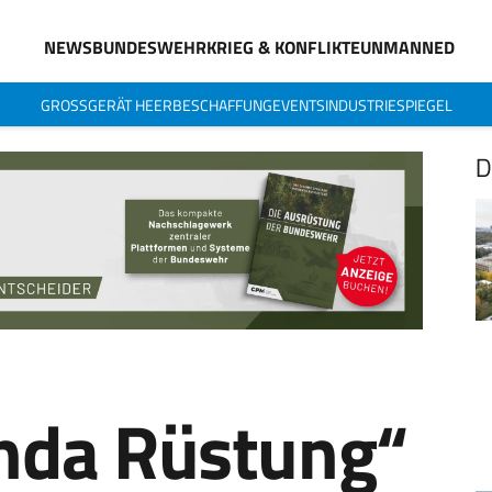
NEWS
BUNDESWEHR
KRIEG & KONFLIKTE
UNMANNED
GROSSGERÄT HEER
BESCHAFFUNG
EVENTS
INDUSTRIESPIEGEL
D
nda Rüstung“