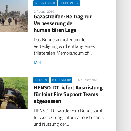
INTERNATIONAL
BUNDESWEHR
7. August 2026
Gazastreifen: Beitrag zur
Verbesserung der
humanitären Lage
Das Bundesministerium der
Verteidigung wird entlang eines
trilateralen Memorandum of…
Mehr
4. August 2026
INDUSTRIE
BUNDESWEHR
HENSOLDT liefert Ausrüstung
für Joint Fire Support Teams
abgesessen
HENSOLDT wurde vom Bundesamt
für Ausrüstung, Informationstechnik
und Nutzung der…