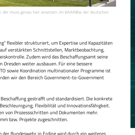
, der muss genau hier ansetzen: Im BAAINBw, der deutschen
“ flexibler strukturiert, um Expertise und Kapazitäten
t auf verstärkten Schnittstellen, Marktbeobachtung,
eiskontrolle. Zudem wird das Beschaffungsamt seine
n Dresden weiter ausbauen. Für eine bessere
ATO sowie Koordination multinationaler Programme ist
werden wir den Bereich Government-to-Government
Beschaffung gestrafft und standardisiert. Die konkrete
 Beschleunigung, Flexibilität und Innovationsfähigkeit.
iten von Prozessschritten und Dokumenten mehr.
amm bzw. Projekte zugeschnitten.
m der Bundeswehr in Erding wird durch ein weiteres