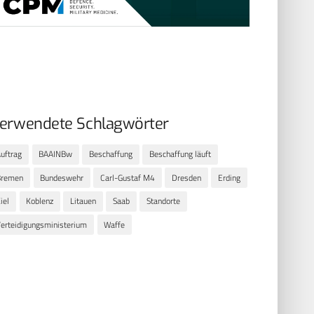
erwendete Schlagwörter
uftrag
BAAINBw
Beschaffung
Beschaffung läuft
Bremen
Bundeswehr
Carl-Gustaf M4
Dresden
Erding
iel
Koblenz
Litauen
Saab
Standorte
erteidigungsministerium
Waffe