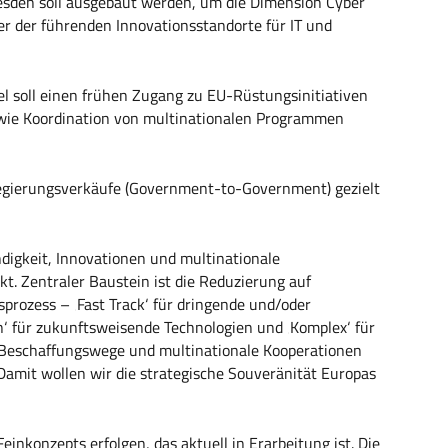
esden soll ausgebaut werden, um die Dimension Cyber
er der führenden Innovationsstandorte für IT und
l soll einen frühen Zugang zu EU-Rüstungsinitiativen
owie Koordination von multinationalen Programmen
egierungsverkäufe (Government-to-Government) gezielt
digkeit, Innovationen und multinationale
. Zentraler Baustein ist die Reduzierung auf
rozess – ‚Fast Track‘ für dringende und/oder
n‘ für zukunftsweisende Technologien und ‚Komplex‘ für
e Beschaffungswege und multinationale Kooperationen
. Damit wollen wir die strategische Souveränität Europas
konzepts erfolgen, das aktuell in Erarbeitung ist. Die