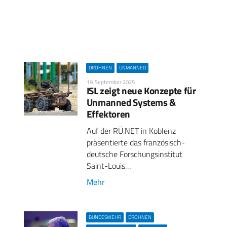
DROHNEN
UNMANNED
19. September 2025
ISL zeigt neue Konzepte für
Unmanned Systems &
Effektoren
Auf der RÜ.NET in Koblenz
präsentierte das französisch-
deutsche Forschungsinstitut
Saint-Louis…
Mehr
BUNDESWEHR
DROHNEN