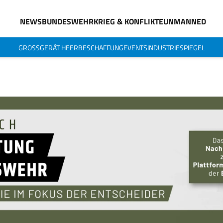
NEWS
BUNDESWEHR
KRIEG & KONFLIKTE
UNMANNED
GROSSGERÄT HEER
BESCHAFFUNG
EVENTS
INDUSTRIESPIEGEL