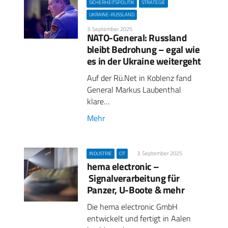
SICHERHEITSPOLITIK
STRATEGIE
UKRAINE-RUSSLAND
3. September 2025
NATO-General: Russland
bleibt Bedrohung – egal wie
es in der Ukraine weitergeht
Auf der Rü.Net in Koblenz fand
General Markus Laubenthal
klare…
Mehr
3. September 2025
INDUSTRIE
CIT
hema electronic –
Signalverarbeitung für
Panzer, U-Boote & mehr
Die hema electronic GmbH
entwickelt und fertigt in Aalen