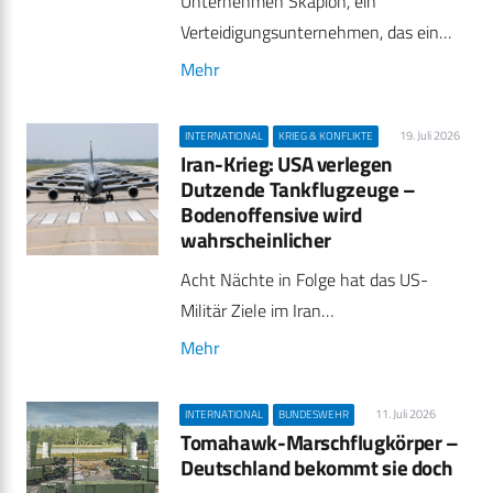
Unternehmen Skapion, ein
Verteidigungsunternehmen, das ein…
Mehr
19. Juli 2026
INTERNATIONAL
KRIEG & KONFLIKTE
Iran-Krieg: USA verlegen
Dutzende Tankflugzeuge –
Bodenoffensive wird
wahrscheinlicher
Acht Nächte in Folge hat das US-
Militär Ziele im Iran…
Mehr
11. Juli 2026
INTERNATIONAL
BUNDESWEHR
Tomahawk-Marschflugkörper –
Deutschland bekommt sie doch