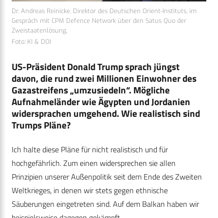
Dr. Andreas Reinicke, Direktor des Deutschen Orient-Instituts, im
Gespräch mit CPM Defence Network über den Satus Quo der
Zweistaatenlösung.
Foto: KI & DOI
US-Präsident Donald Trump sprach jüngst
davon, die rund zwei Millionen Einwohner des
Gazastreifens „umzusiedeln“. Mögliche
Aufnahmeländer wie Ägypten und Jordanien
widersprachen umgehend. Wie realistisch sind
Trumps Pläne?
Ich halte diese Pläne für nicht realistisch und für
hochgefährlich. Zum einen widersprechen sie allen
Prinzipien unserer Außenpolitik seit dem Ende des Zweiten
Weltkrieges, in denen wir stets gegen ethnische
Säuberungen eingetreten sind. Auf dem Balkan haben wir
beispielsweise dagegen gekämpft.