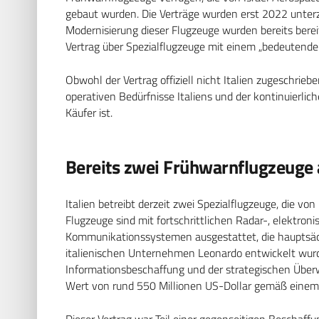
gebaut wurden. Die Verträge wurden erst 2022 unterze
Modernisierung dieser Flugzeuge wurden bereits berei
Vertrag über Spezialflugzeuge mit einem „bedeuten
Obwohl der Vertrag offiziell nicht Italien zugeschrie
operativen Bedürfnisse Italiens und der kontinuierli
Käufer ist.
Bereits zwei Frühwarnflugzeuge a
Italien betreibt derzeit zwei Spezialflugzeuge, die von
Flugzeuge sind mit fortschrittlichen Radar-, elektron
Kommunikationssystemen ausgestattet, die hauptsäc
italienischen Unternehmen Leonardo entwickelt wurd
Informationsbeschaffung und der strategischen Überw
Wert von rund 550 Millionen US-Dollar gemäß einem
Dieser Vertrag war Teil einer gegenseitigen Beschaff