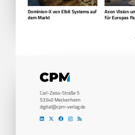
ystems auf
Axon Vision und CSG – KI-Power
Lavender: Israe
für Europas Panzerflotten
Geheimdiensta
Carl-Zeiss-Straße 5
53340 Meckenheim
digital@cpm-verlag.de