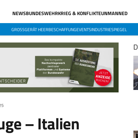
NEWS
BUNDESWEHR
KRIEG & KONFLIKTE
UNMANNED
GROSSGERÄT HEER
BESCHAFFUNG
EVENTS
INDUSTRIESPIEGEL
D
025
ge – Italien