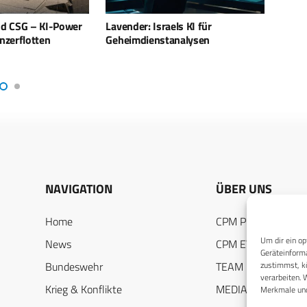
ls KI für
Durchbruch bei der Flugabwehr –
Neue 
nalysen
Rheinmetall mit Skynex in Italien
6-Kor
erfolgreich
Präse
NAVIGATION
ÜBER UNS
Home
CPM PUBLICATION
Um dir ein op
News
CPM EVENTS
Geräteinforma
Bundeswehr
TEAM
zustimmst, kö
verarbeiten. 
Krieg & Konflikte
MEDIADATEN
Merkmale und