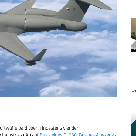
An
Luftwaffe bald über mindestens vier der
Industries (IAI) auf
Basis eines G-550-Businessflugzeugs