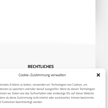
Landungsboote und Sa’ar-
EMP-Programm: Israel tötet
vetten – Israel stärkt
iranische Wissenschaftler
nz im Roten Meer
RECHTLICHES
Cookie-Zustimmung verwalten
S
Datenschutzerklärung
timales Erlebnis zu bieten, verwenden wir Technologien wie Cookies, um
Cookie-Richtlinie (EU)
tionen zu speichern und/oder darauf zuzugreifen. Wenn du diesen Technologien
AGB
nnen wir Daten wie das Surfverhalten oder eindeutige IDs auf dieser Website
Wenn du deine Zustimmung nicht erteilst oder zurückziehst, können bestimmte
Compliance
 Funktionen beeinträchtigt werden.